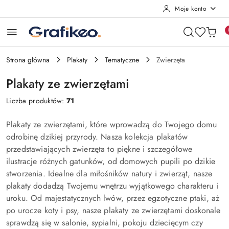
Moje konto
Przejdź do treści głównej
Przejdź do wyszukiwarki
Przejdź do moje konto
Przejdź do menu głównego
Przejdź do stopki
Strona główna
Plakaty
Tematyczne
Zwierzęta
Plakaty ze zwierzętami
Liczba produktów:
71
Plakaty ze zwierzętami, które wprowadzą do Twojego domu
odrobinę dzikiej przyrody. Nasza kolekcja plakatów
przedstawiających zwierzęta to piękne i szczegółowe
ilustracje różnych gatunków, od domowych pupili po dzikie
stworzenia. Idealne dla miłośników natury i zwierząt, nasze
plakaty dodadzą Twojemu wnętrzu wyjątkowego charakteru i
uroku. Od majestatycznych lwów, przez egzotyczne ptaki, aż
po urocze koty i psy, nasze plakaty ze zwierzętami doskonale
sprawdzą się w salonie, sypialni, pokoju dziecięcym czy