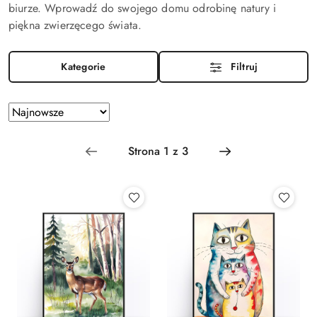
biurze. Wprowadź do swojego domu odrobinę natury i
piękna zwierzęcego świata.
Kategorie
Filtruj
Zastosowano
Sortuj
według
sortowanie:
Najnowsze.