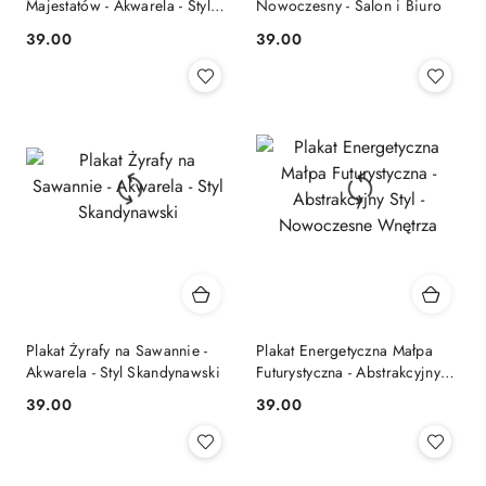
Majestatów - Akwarela - Styl
Nowoczesny - Salon i Biuro
Skandynawski, Boho,
39.00
39.00
Cena:
Cena:
Nowoczesny
Plakat Żyrafy na Sawannie -
Plakat Energetyczna Małpa
Akwarela - Styl Skandynawski
Futurystyczna - Abstrakcyjny
Styl - Nowoczesne Wnętrza
39.00
39.00
Cena:
Cena: