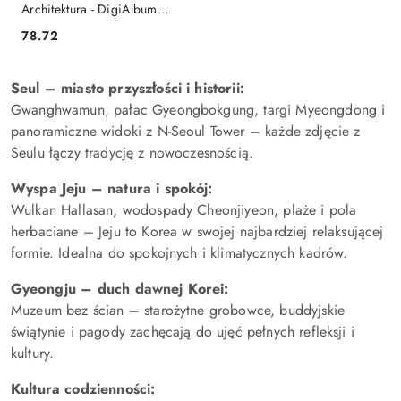
Architektura - DigiAlbum
TU1611
78.72
Cena:
Seul – miasto przyszłości i historii:
Gwanghwamun, pałac Gyeongbokgung, targi Myeongdong i
panoramiczne widoki z N-Seoul Tower – każde zdjęcie z
Seulu łączy tradycję z nowoczesnością.
Wyspa Jeju – natura i spokój:
Wulkan Hallasan, wodospady Cheonjiyeon, plaże i pola
herbaciane – Jeju to Korea w swojej najbardziej relaksującej
formie. Idealna do spokojnych i klimatycznych kadrów.
Gyeongju – duch dawnej Korei:
Muzeum bez ścian – starożytne grobowce, buddyjskie
świątynie i pagody zachęcają do ujęć pełnych refleksji i
kultury.
Kultura codzienności: