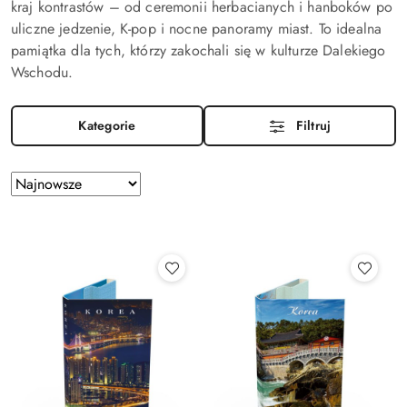
kraj kontrastów – od ceremonii herbacianych i hanboków po
uliczne jedzenie, K-pop i nocne panoramy miast. To idealna
pamiątka dla tych, którzy zakochali się w kulturze Dalekiego
Wschodu.
Kategorie
Filtruj
Zastosowano
Sortuj
według
sortowanie:
Najnowsze.