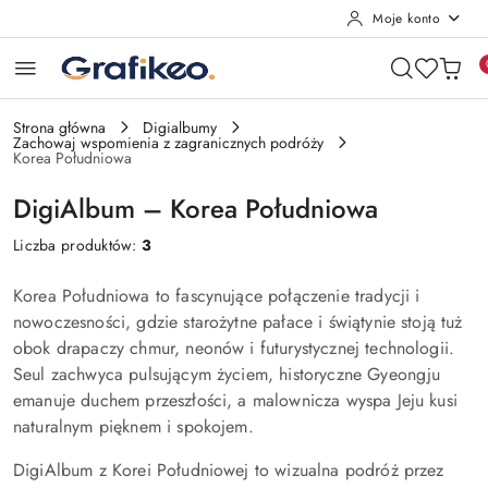
Moje konto
Przejdź do treści głównej
Przejdź do wyszukiwarki
Przejdź do moje konto
Przejdź do menu głównego
Przejdź do stopki
Strona główna
Digialbumy
Zachowaj wspomienia z zagranicznych podróży
Korea Południowa
DigiAlbum – Korea Południowa
Liczba produktów:
3
Korea Południowa to fascynujące połączenie tradycji i
nowoczesności, gdzie starożytne pałace i świątynie stoją tuż
obok drapaczy chmur, neonów i futurystycznej technologii.
Seul zachwyca pulsującym życiem, historyczne Gyeongju
emanuje duchem przeszłości, a malownicza wyspa Jeju kusi
naturalnym pięknem i spokojem.
DigiAlbum z Korei Południowej to wizualna podróż przez