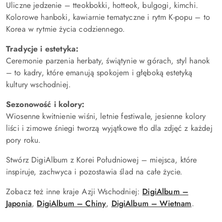
Uliczne jedzenie – tteokbokki, hotteok, bulgogi, kimchi.
Kolorowe hanboki, kawiarnie tematyczne i rytm K-popu – to
Korea w rytmie życia codziennego.
Tradycje i estetyka:
Ceremonie parzenia herbaty, świątynie w górach, styl hanok
– to kadry, które emanują spokojem i głęboką estetyką
kultury wschodniej.
Sezonowość i kolory:
Wiosenne kwitnienie wiśni, letnie festiwale, jesienne kolory
liści i zimowe śniegi tworzą wyjątkowe tło dla zdjęć z każdej
pory roku.
Stwórz DigiAlbum z Korei Południowej – miejsca, które
inspiruje, zachwyca i pozostawia ślad na całe życie.
Zobacz też inne kraje Azji Wschodniej:
DigiAlbum –
Japonia
,
DigiAlbum – Chiny
,
DigiAlbum – Wietnam
.