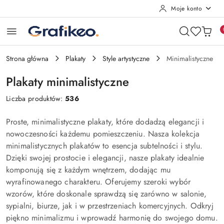
Moje konto
Przejdź do treści głównej
Przejdź do wyszukiwarki
Przejdź do moje konto
Przejdź do menu głównego
Przejdź do stopki
Strona główna
Plakaty
Style artystyczne
Minimalistyczne
Plakaty minimalistyczne
Liczba produktów:
536
Proste, minimalistyczne plakaty, które dodadzą elegancji i
nowoczesności każdemu pomieszczeniu. Nasza kolekcja
minimalistycznych plakatów to esencja subtelności i stylu.
Dzięki swojej prostocie i elegancji, nasze plakaty idealnie
komponują się z każdym wnętrzem, dodając mu
wyrafinowanego charakteru. Oferujemy szeroki wybór
wzorów, które doskonale sprawdzą się zarówno w salonie,
sypialni, biurze, jak i w przestrzeniach komercyjnych. Odkryj
piękno minimalizmu i wprowadź harmonię do swojego domu.