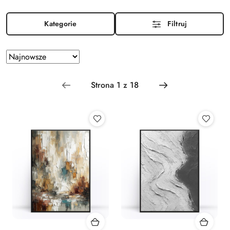
Kategorie
Filtruj
Zastosowano
Sortuj
według
sortowanie:
Najnowsze.