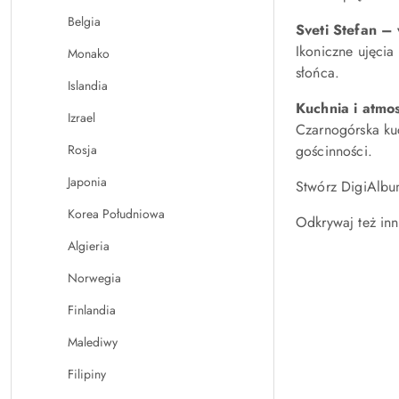
Belgia
Sveti Stefan –
Ikoniczne ujęcia
Monako
słońca.
Islandia
Kuchnia i atmo
Izrael
Czarnogórska kuc
gościnności.
Rosja
Japonia
Stwórz DigiAlbum
Korea Południowa
Odkrywaj też inn
Algieria
Norwegia
Finlandia
Malediwy
Filipiny