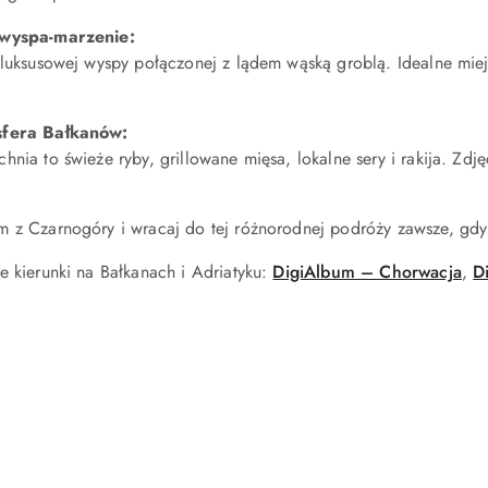
 wyspa-marzenie:
 luksusowej wyspy połączonej z lądem wąską groblą. Idealne mie
sfera Bałkanów:
hnia to świeże ryby, grillowane mięsa, lokalne sery i rakija. Zd
 z Czarnogóry i wracaj do tej różnorodnej podróży zawsze, gdy z
e kierunki na Bałkanach i Adriatyku:
DigiAlbum – Chorwacja
,
D