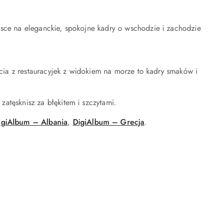
jsce na eleganckie, spokojne kadry o wschodzie i zachodzie
jęcia z restauracyjek z widokiem na morze to kadry smaków i
atęsknisz za błękitem i szczytami.
igiAlbum – Albania
,
DigiAlbum – Grecja
.