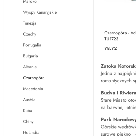
Maroko
Wyspy Kanaryjskie
Tunezja
Czarnogóra - Ad
Czechy
TU1723
Portugalia
78.72
Cena:
Bułgaria
Zatoka Kotorska
Albania
Jedna z najpiękn
Czarnogóra
romantycznych s
Macedonia
Budva i Riwier
Stare Miasto oto
Austria
na barwne, letni
Kuba
Park Narodowy 
Chiny
Górskie wędrówki
Holandia
surowe piękno i 