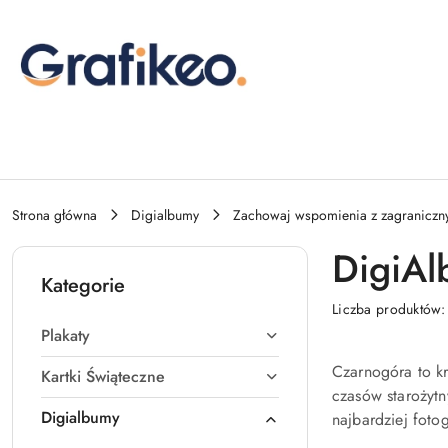
Przejdź do treści głównej
Przejdź do wyszukiwarki
Przejdź do moje konto
Przejdź do menu głównego
Przejdź do stopki
Strona główna
Digialbumy
Zachowaj wspomienia z zagraniczn
DigiAl
Kategorie
Liczba produktów
Plakaty
Czarnogóra to kr
Kartki Świąteczne
czasów starożytn
Digialbumy
najbardziej foto