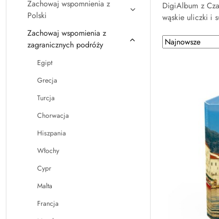
Zachowaj wspomnienia z
DigiAlbum z Czar
Polski
wąskie uliczki i
Zachowaj wspomienia z
Zastosowano
Sortuj
zagranicznych podróży
według
sortowanie:
Egipt
Najnowsze.
Grecja
Turcja
Chorwacja
Hiszpania
Włochy
Cypr
Malta
Francja