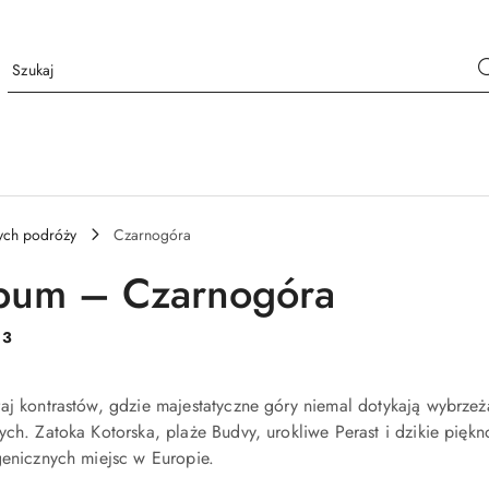
ych podróży
Czarnogóra
bum – Czarnogóra
:
3
aj kontrastów, gdzie majestatyczne góry niemal dotykają wybrzeża
ych. Zatoka Kotorska, plaże Budvy, urokliwe Perast i dzikie pięk
genicznych miejsc w Europie.