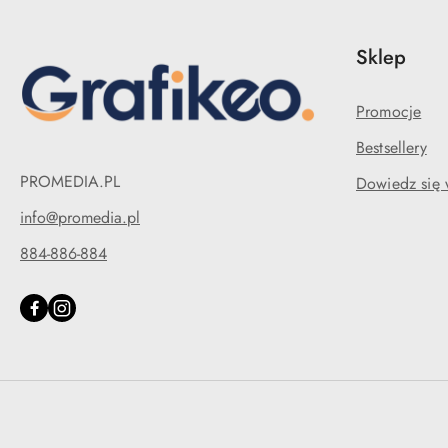
Sklep
Promocje
Bestsellery
PROMEDIA.PL
Dowiedz się 
info@promedia.pl
884-886-884