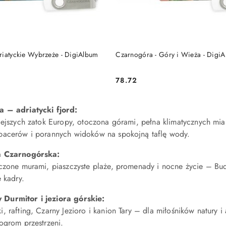
DO KOSZYKA
DO KOSZYKA
riatyckie Wybrzeże - DigiAlbum
Czarnogóra - Góry i Wieża - Digi
78.72
Cena:
 – adriatycki fjord:
iejszych zatok Europy, otoczona górami, pełna klimatycznych mias
pacerów i porannych widoków na spokojną taflę wody.
a Czarnogórska:
czone murami, piaszczyste plaże, promenady i nocne życie – Budv
e kadry.
Durmitor i jeziora górskie:
, rafting, Czarny Jezioro i kanion Tary – dla miłośników natury
ogrom przestrzeni.