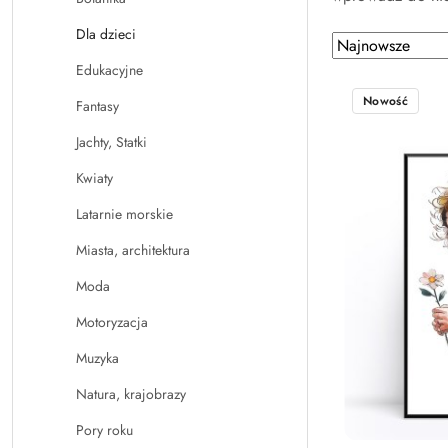
Dla dzieci
Zastosowano
Sortuj
według
sortowanie:
Edukacyjne
Najnowsze.
Nowość
Fantasy
Jachty, Statki
Kwiaty
Latarnie morskie
Miasta, architektura
Moda
Motoryzacja
Muzyka
Natura, krajobrazy
Pory roku