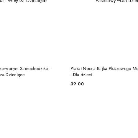
DO KOSZYKA
DO KOSZYKA
Czerwonym Samochodziku -
Plakat Nocna Bajka Pluszowego Mis
rza Dziecięce
- Dla dzieci
39.00
Cena: