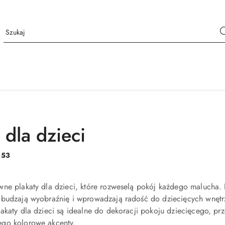
 dla dzieci
:
53
ne plakaty dla dzieci, które rozweselą pokój każdego malucha. 
obudzają wyobraźnię i wprowadzają radość do dziecięcych wnętr
akaty dla dzieci są idealne do dekoracji pokoju dziecięcego, p
go kolorowe akcenty.