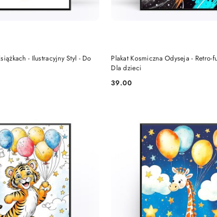
DO KOSZYKA
DO KOSZYKA
iążkach - Ilustracyjny Styl - Do
Plakat Kosmiczna Odyseja - Retro-fu
Dla dzieci
39.00
Cena: