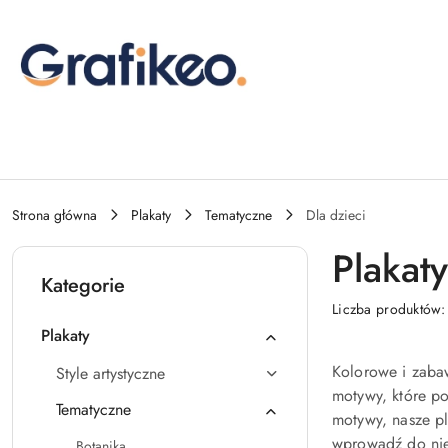
Przejdź do treści głównej
Przejdź do wyszukiwarki
Przejdź do moje konto
Przejdź do menu głównego
Przejdź do stopki
Strona główna
Plakaty
Tematyczne
Dla dzieci
Plakaty
Kategorie
Liczba produktów
Plakaty
Kolorowe i zabaw
Style artystyczne
motywy, które p
Tematyczne
motywy, nasze pl
wprowadź do nie
Botanika