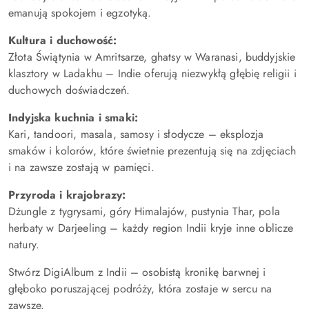
emanują spokojem i egzotyką.
Kultura i duchowość:
Złota Świątynia w Amritsarze, ghatsy w Waranasi, buddyjskie
klasztory w Ladakhu – Indie oferują niezwykłą głębię religii i
duchowych doświadczeń.
Indyjska kuchnia i smaki:
Kari, tandoori, masala, samosy i słodycze – eksplozja
smaków i kolorów, które świetnie prezentują się na zdjęciach
i na zawsze zostają w pamięci.
Przyroda i krajobrazy:
Dżungle z tygrysami, góry Himalajów, pustynia Thar, pola
herbaty w Darjeeling – każdy region Indii kryje inne oblicze
natury.
Stwórz DigiAlbum z Indii – osobistą kronikę barwnej i
głęboko poruszającej podróży, która zostaje w sercu na
zawsze.