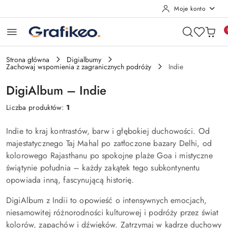
Moje konto
Przejdź do treści głównej
Przejdź do wyszukiwarki
Przejdź do moje konto
Przejdź do menu głównego
Przejdź do stopki
Strona główna
Digialbumy
Zachowaj wspomienia z zagranicznych podróży
Indie
DigiAlbum – Indie
Liczba produktów:
1
Indie to kraj kontrastów, barw i głębokiej duchowości. Od
majestatycznego Taj Mahal po zatłoczone bazary Delhi, od
kolorowego Rajasthanu po spokojne plaże Goa i mistyczne
świątynie południa – każdy zakątek tego subkontynentu
opowiada inną, fascynującą historię.
DigiAlbum z Indii to opowieść o intensywnych emocjach,
niesamowitej różnorodności kulturowej i podróży przez świat
kolorów, zapachów i dźwięków. Zatrzymaj w kadrze duchowy