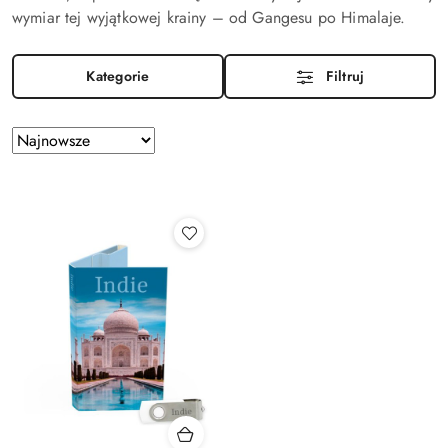
wymiar tej wyjątkowej krainy – od Gangesu po Himalaje.
Kategorie
Filtruj
Zastosowano
Sortuj
według
sortowanie:
Najnowsze.