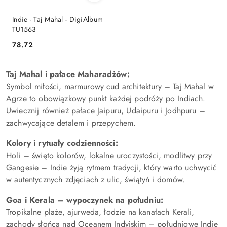
Indie - Taj Mahal - DigiAlbum
TU1563
78.72
Cena:
Taj Mahal i pałace Maharadżów:
Symbol miłości, marmurowy cud architektury – Taj Mahal w
Agrze to obowiązkowy punkt każdej podróży po Indiach.
Uwiecznij również pałace Jaipuru, Udaipuru i Jodhpuru –
zachwycające detalem i przepychem.
Kolory i rytuały codzienności:
Holi – święto kolorów, lokalne uroczystości, modlitwy przy
Gangesie – Indie żyją rytmem tradycji, który warto uchwycić
w autentycznych zdjęciach z ulic, świątyń i domów.
Goa i Kerala – wypoczynek na południu:
Tropikalne plaże, ajurweda, łodzie na kanałach Kerali,
zachody słońca nad Oceanem Indyjskim – południowe Indie