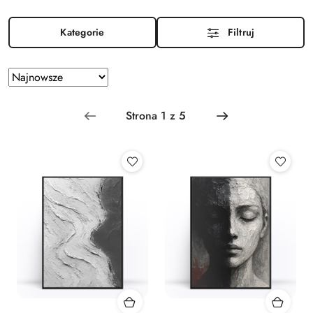
Kategorie
Filtruj
Zastosowano
Sortuj
według
sortowanie:
Najnowsze.