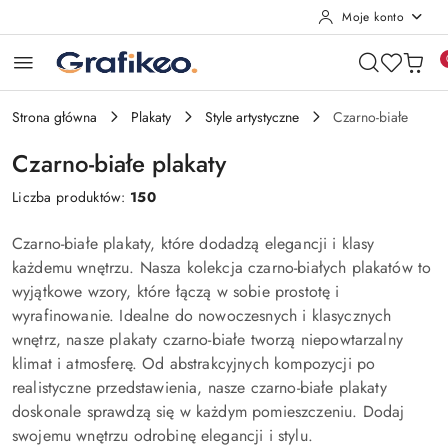
Moje konto
Przejdź do treści głównej
Przejdź do wyszukiwarki
Przejdź do moje konto
Przejdź do menu głównego
Przejdź do stopki
Strona główna
Plakaty
Style artystyczne
Czarno-białe
Czarno-białe plakaty
Liczba produktów:
150
Czarno-białe plakaty, które dodadzą elegancji i klasy
każdemu wnętrzu. Nasza kolekcja czarno-białych plakatów to
wyjątkowe wzory, które łączą w sobie prostotę i
wyrafinowanie. Idealne do nowoczesnych i klasycznych
wnętrz, nasze plakaty czarno-białe tworzą niepowtarzalny
klimat i atmosferę. Od abstrakcyjnych kompozycji po
realistyczne przedstawienia, nasze czarno-białe plakaty
doskonale sprawdzą się w każdym pomieszczeniu. Dodaj
swojemu wnętrzu odrobinę elegancji i stylu.