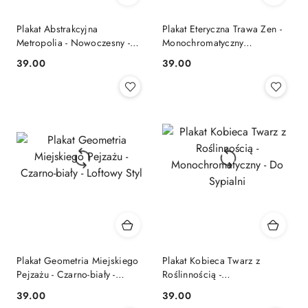
Plakat Abstrakcyjna
Plakat Eteryczna Trawa Zen -
Metropolia - Nowoczesny -
Monochromatyczny
Salon lub Biuro
Minimalizm - Salon
39.00
39.00
Cena:
Cena:
Plakat Geometria Miejskiego
Plakat Kobieca Twarz z
Pejzażu - Czarno-biały -
Roślinnością -
Loftowy Styl
Monochromatyczny - Do
39.00
39.00
Cena:
Cena:
Sypialni