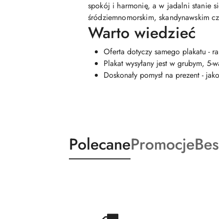
spokój i harmonię, a w jadalni stanie 
śródziemnomorskim, skandynawskim cz
Warto wiedzieć
Oferta dotyczy samego plakatu - ra
Plakat wysyłany jest w grubym, 5-
Doskonały pomysł na prezent - ja
Produkty
Produkty
Pro
Polecane
Promocje
Bes
Pomiń karuzelę produktów
o
o
o
statusie:
statusie:
sta