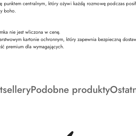
się punktem centralnym, który ożywi każdą rozmowę podczas posił
y boho.
mka nie jest wliczona w cenę.
warstwowym kartonie ochronnym, który zapewnia bezpieczną dostawę
kość premium dla wymagających.
dukty
Produkty
Produ
tsellery
Podobne produkty
Ostat
o
o
tusie:
statusie:
status