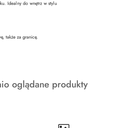
ku. Idealny do wnętrz w stylu
, także za granicę.
kty
nio oglądane produkty
ie: