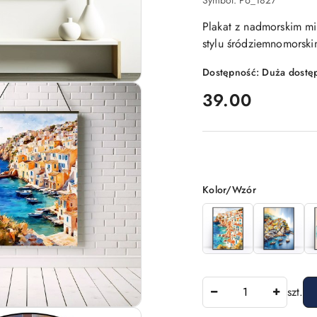
Symbol:
P6_1827
Plakat z nadmorskim mi
stylu śródziemnomorsk
Dostępność:
Duża dostę
cena:
39.00
Wariant
Kolor/Wzór
Ilość
szt.