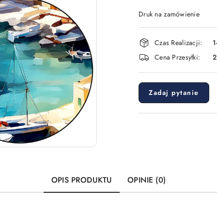
Druk na zamówienie
Dostępność
Czas Realizacji:
1
i
Cena Przesyłki:
dostawa
Zadaj pytanie
OPIS PRODUKTU
OPINIE (0)