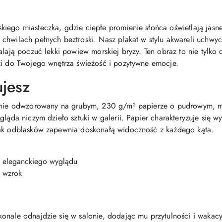
iego miasteczka, gdzie ciepłe promienie słońca oświetlają jasn
hwilach pełnych beztroski. Nasz plakat w stylu akwareli uchwyci
alają poczuć lekki powiew morskiej bryzy. Ten obraz to nie tylko 
zi do Twojego wnętrza świeżość i pozytywne emocje.
ujesz
zyjnie odwzorowany na grubym, 230 g/m² papierze o pudrowym, 
gląda niczym dzieło sztuki w galerii. Papier charakteryzuje się 
rak odblasków zapewnia doskonałą widoczność z każdego kąta.
 eleganckiego wyglądu
ą wzrok
onale odnajdzie się w salonie, dodając mu przytulności i wakac