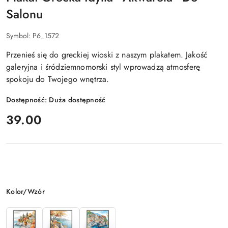
Salonu
Symbol:
P6_1572
Przenieś się do greckiej wioski z naszym plakatem. Jakość
galeryjna i śródziemnomorski styl wprowadzą atmosferę
spokoju do Twojego wnętrza.
Dostępność:
Duża dostępność
cena:
39.00
Wariant
Kolor/Wzór