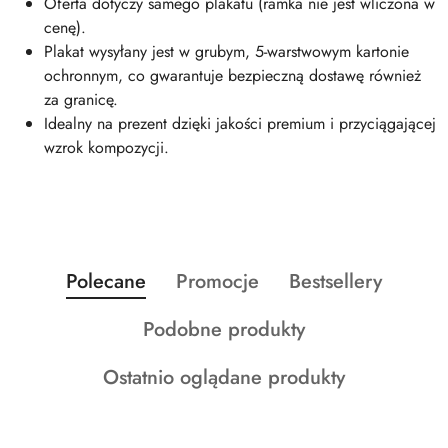
Oferta dotyczy samego plakatu (ramka nie jest wliczona w
cenę).
Plakat wysyłany jest w grubym, 5-warstwowym kartonie
ochronnym, co gwarantuje bezpieczną dostawę również
za granicę.
Idealny na prezent dzięki jakości premium i przyciągającej
wzrok kompozycji.
Produkty
Produkty
Produkty
Polecane
Promocje
Bestsellery
Pomiń karuzelę produktów
o
o
o
Produkty
Podobne produkty
statusie:
statusie:
statusie:
o
Produkty
Ostatnio oglądane produkty
statusie:
o
statusie: