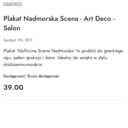
GRAFIKEO
Plakat Nadmorska Scena - Art Deco -
Salon
Symbol:
P6_1011
Plakat 'Idylliczna Scena Nadmorska' to podróż do greckiego
raju, pełen spokoju i barw. Idealny do wnętrz w stylu
śródziemnomorskim.
Dostępność:
Duża dostępność
cena:
39.00