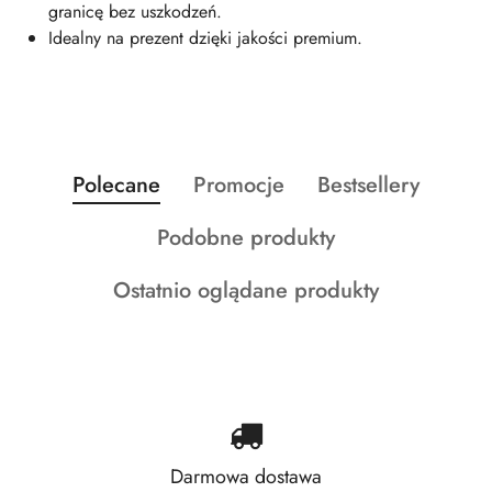
granicę bez uszkodzeń.
Idealny na prezent dzięki jakości premium.
Produkty
Produkty
Produkty
Polecane
Promocje
Bestsellery
Pomiń karuzelę produktów
o
o
o
Produkty
Podobne produkty
statusie:
statusie:
statusie:
o
Produkty
Ostatnio oglądane produkty
statusie:
o
statusie:
Darmowa dostawa