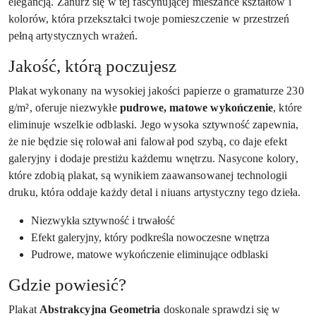
elegancją. Zanurz się w tej fascynującej mieszance kształtów i
kolorów, która przekształci twoje pomieszczenie w przestrzeń
pełną artystycznych wrażeń.
Jakość, którą poczujesz
Plakat wykonany na wysokiej jakości papierze o gramaturze 230
g/m², oferuje niezwykłe
pudrowe, matowe wykończenie
, które
eliminuje wszelkie odblaski. Jego wysoka sztywność zapewnia,
że nie będzie się rolował ani falował pod szybą, co daje efekt
galeryjny i dodaje prestiżu każdemu wnętrzu. Nasycone kolory,
które zdobią plakat, są wynikiem zaawansowanej technologii
druku, która oddaje każdy detal i niuans artystyczny tego dzieła.
Niezwykła sztywność i trwałość
Efekt galeryjny, który podkreśla nowoczesne wnętrza
Pudrowe, matowe wykończenie eliminujące odblaski
Gdzie powiesić?
Plakat
Abstrakcyjna Geometria
doskonale sprawdzi się w