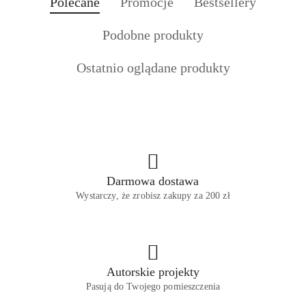
Produkty
Produkty
Produkty
Polecane
Promocje
Bestsellery
Pomiń karuzelę produktów
o
o
o
Produkty
Podobne produkty
statusie:
statusie:
statusie:
o
Produkty
Ostatnio oglądane produkty
statusie:
o
statusie:
Darmowa dostawa
Wystarczy, że zrobisz zakupy za 200 zł
Autorskie projekty
Pasują do Twojego pomieszczenia