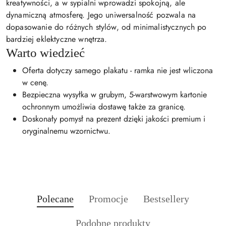
kreatywności, a w sypialni wprowadzi spokojną, ale
dynamiczną atmosferę. Jego uniwersalność pozwala na
dopasowanie do różnych stylów, od minimalistycznych po
bardziej eklektyczne wnętrza.
Warto wiedzieć
Oferta dotyczy samego plakatu - ramka nie jest wliczona
w cenę.
Bezpieczna wysyłka w grubym, 5-warstwowym kartonie
ochronnym umożliwia dostawę także za granicę.
Doskonały pomysł na prezent dzięki jakości premium i
oryginalnemu wzornictwu.
Produkty
Produkty
Produkty
Polecane
Promocje
Bestsellery
Pomiń karuzelę produktów
o
o
o
Produkty
Podobne produkty
statusie:
statusie:
statusie: