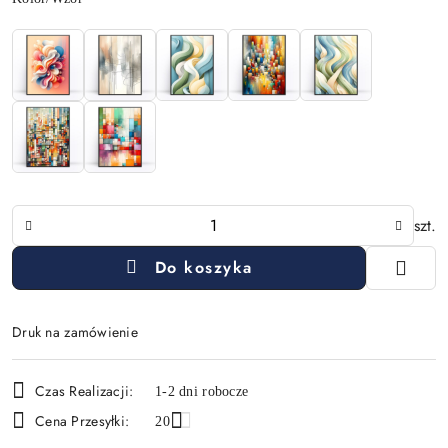
Ilość
szt.
Do koszyka
Druk na zamówienie
Dostępność
Czas Realizacji:
1-2 dni robocze
i
Cena Przesyłki:
20
dostawa