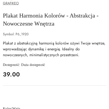
GRAFIKEO
Plakat Harmonia Kolorów - Abstrakcja -
Nowoczesne Wnętrza
Symbol:
P6_1920
Plakat z abstrakcyjną harmonią kolorów ożywi Twoje wnętrze,
wprowadzając dynamikę i energię. Idealny do
nowoczesnych, minimalistycznych przestrzeni.
Dostępność:
Duża dostępność
cena:
39.00
Wariant
Kolor/Wzór