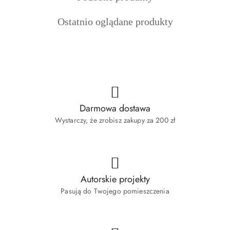
o
Produkty
Ostatnio oglądane produkty
statusie:
o
statusie:
Darmowa dostawa
Wystarczy, że zrobisz zakupy za 200 zł
Autorskie projekty
Pasują do Twojego pomieszczenia