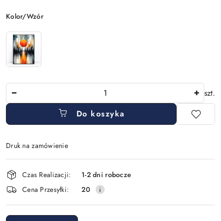
Wariant
Kolor/Wzór
Ilość
szt.
Do koszyka
Druk na zamówienie
Dostępność
Czas Realizacji:
1-2 dni robocze
i
Cena Przesyłki:
20
dostawa