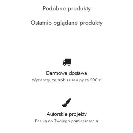
o
o
o
Produkty
Podobne produkty
statusie:
statusie:
statusie:
o
Produkty
Ostatnio oglądane produkty
statusie:
o
statusie:
Darmowa dostawa
Wystarczy, że zrobisz zakupy za 200 zł
Autorskie projekty
Pasują do Twojego pomieszczenia