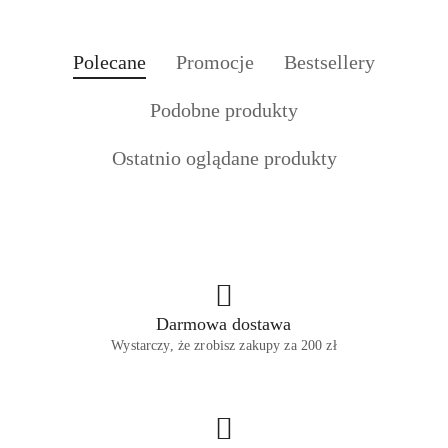
Produkty
Produkty
Produkty
Polecane
Promocje
Bestsellery
Pomiń karuzelę produktów
o
o
o
Produkty
Podobne produkty
statusie:
statusie:
statusie:
o
Produkty
Ostatnio oglądane produkty
statusie:
o
statusie:
Darmowa dostawa
Wystarczy, że zrobisz zakupy za 200 zł