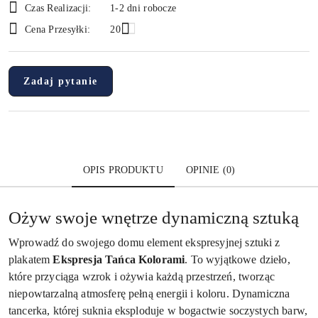
Czas Realizacji:
1-2 dni robocze
i
Cena Przesyłki:
20
dostawa
Zadaj pytanie
OPIS PRODUKTU
OPINIE (0)
Ożyw swoje wnętrze dynamiczną sztuką
Wprowadź do swojego domu element ekspresyjnej sztuki z
plakatem
Ekspresja Tańca Kolorami
. To wyjątkowe dzieło,
które przyciąga wzrok i ożywia każdą przestrzeń, tworząc
niepowtarzalną atmosferę pełną energii i koloru. Dynamiczna
tancerka, której suknia eksploduje w bogactwie soczystych barw,