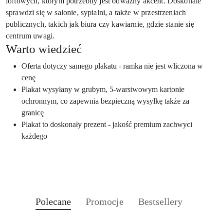
loftowych, którym potrzebny jest odważny akcent. Doskonale
sprawdzi się w salonie, sypialni, a także w przestrzeniach
publicznych, takich jak biura czy kawiarnie, gdzie stanie się
centrum uwagi.
Warto wiedzieć
Oferta dotyczy samego plakatu - ramka nie jest wliczona w
cenę
Plakat wysyłany w grubym, 5-warstwowym kartonie
ochronnym, co zapewnia bezpieczną wysyłkę także za
granicę
Plakat to doskonały prezent - jakość premium zachwyci
każdego
Produkty
Produkty
Produkty
Polecane
Promocje
Bestsellery
Pomiń karuzelę produktów
o
o
o