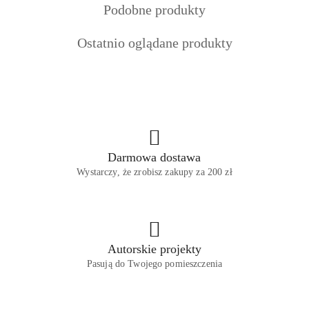
Produkty
Podobne produkty
statusie:
statusie:
statusie:
o
Produkty
Ostatnio oglądane produkty
statusie:
o
statusie:
Darmowa dostawa
Wystarczy, że zrobisz zakupy za 200 zł
Autorskie projekty
Pasują do Twojego pomieszczenia