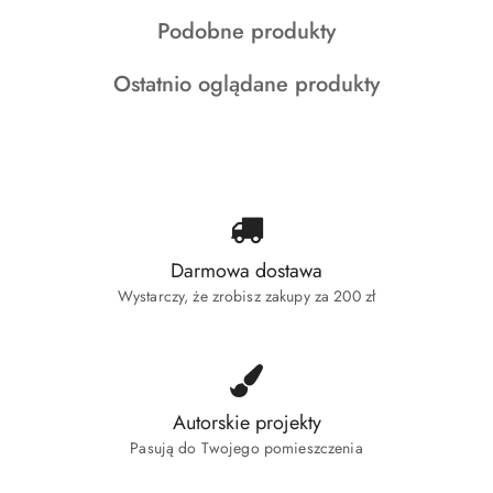
o
o
o
Produkty
Podobne produkty
statusie:
statusie:
statusie:
o
Produkty
Ostatnio oglądane produkty
statusie:
o
statusie:
Darmowa dostawa
Wystarczy, że zrobisz zakupy za 200 zł
Autorskie projekty
Pasują do Twojego pomieszczenia