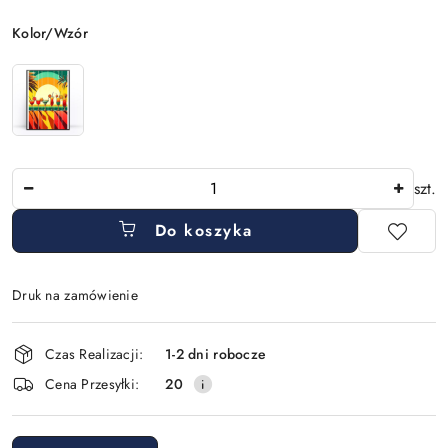
Wariant
Kolor/Wzór
Ilość
szt.
Do koszyka
Druk na zamówienie
Dostępność
Czas Realizacji:
1-2 dni robocze
i
Cena Przesyłki:
20
dostawa