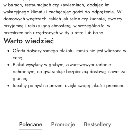
w barach, restauracjach czy kawiarniach, dodając im
wakacyjnego klimatu i zachęcając gości do odprężenia. W
domowych wnętrzach, takich jak salon czy kuchnia, stworzy
przyjemną i relaksującą atmosferę, w szczególności w
przestrzeniach urządzonych w stylu retro lub boho.
Warto wiedzieć
Oferta dotyczy samego plakatu, ramka nie jest wliczona w
cenę.
Plakat wysyłany w grubym, 5-warstwowym kartonie
ochronnym, co gwarantuje bezpieczną dostawę, nawet za
granicę.
Idealny pomysł na prezent dzięki swojej jakości premium.
Produkty
Produkty
Produkty
Polecane
Promocje
Bestsellery
Pomiń karuzelę produktów