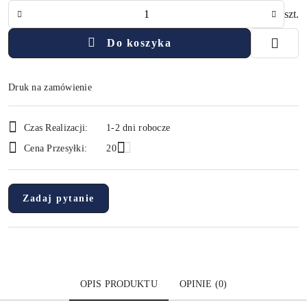
Ilość
szt.
Do koszyka
Druk na zamówienie
Dostępność
Czas Realizacji:
1-2 dni robocze
i
Cena Przesyłki:
20
dostawa
Zadaj pytanie
OPIS PRODUKTU
OPINIE (0)