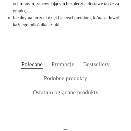
ochronnym, zapewniającym bezpieczną dostawę także za
granicę.
Idealny na prezent dzięki jakości premium, która zadowoli
każdego miłośnika sztuki.
Produkty
Produkty
Produkty
Polecane
Promocje
Bestsellery
Pomiń karuzelę produktów
o
o
o
Produkty
Podobne produkty
statusie:
statusie:
statusie:
o
Produkty
Ostatnio oglądane produkty
statusie:
o
statusie: