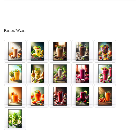
Wariant
Kolor/Wzór