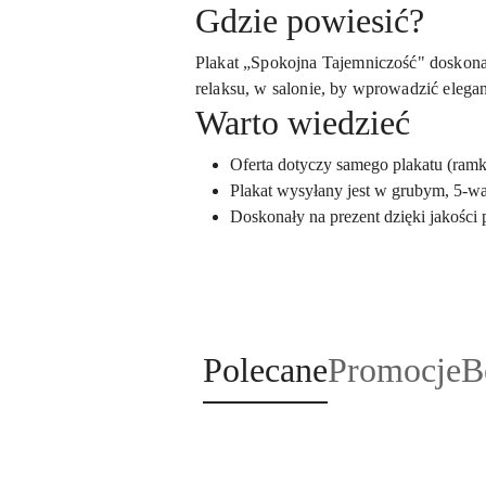
Gdzie powiesić?
Plakat „Spokojna Tajemniczość" doskona
relaksu, w salonie, by wprowadzić eleganc
Warto wiedzieć
Oferta dotyczy samego plakatu (ramka
Plakat wysyłany jest w grubym, 5-w
Doskonały na prezent dzięki jakości
Produkty
Produkty
P
Polecane
Promocje
B
Pomiń karuzelę produktów
o
o
o
statusie:
statusie:
st