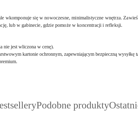
le wkomponuje się w nowoczesne, minimalistyczne wnętrza. Zawieś g
ję, lub w gabinecie, gdzie pomoże w koncentracji i refleksji.
 nie jest wliczona w cenę).
arstwowym kartonie ochronnym, zapewniającym bezpieczną wysyłkę ta
 premium.
rodukty
Produkty
Produk
estsellery
Podobne produkty
Ostatn
o
o
atusie:
statusie:
statusie