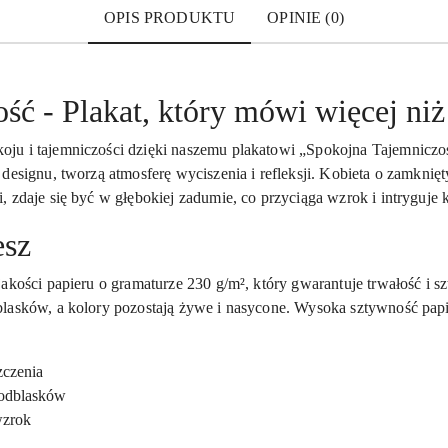
OPIS PRODUKTU
OPINIE (0)
ć - Plakat, który mówi więcej niż
ju i tajemniczości dzięki naszemu plakatowi „Spokojna Tajemniczoś
designu, tworzą atmosferę wyciszenia i refleksji. Kobieta o zamknię
 zdaje się być w głębokiej zadumie, co przyciąga wzrok i intryguje k
esz
jakości papieru o gramaturze 230 g/m², który gwarantuje trwałość 
asków, a kolory pozostają żywe i nasycone. Wysoka sztywność papieru
zczenia
odblasków
wzrok