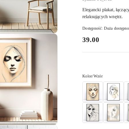
Elegancki plakat, łącząc
relaksujących wnętrz.
Dostępność:
Duża dostępno
cena:
39.00
Wariant
Kolor/Wzór