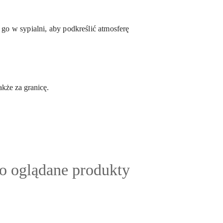
o w sypialni, aby podkreślić atmosferę
kże za granicę.
ty
io oglądane produkty
: