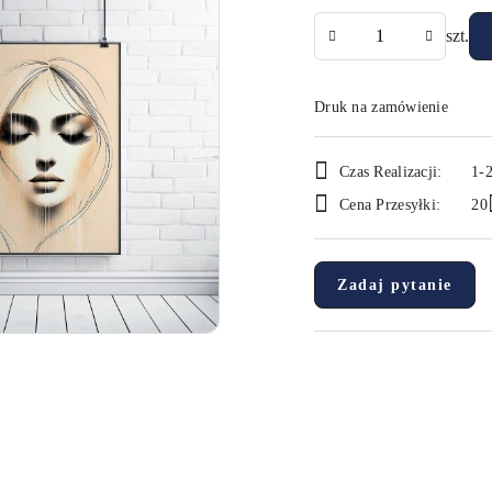
Ilość
szt.
Druk na zamówienie
Dostępność
Czas Realizacji:
1-2
i
Cena Przesyłki:
20
dostawa
Zadaj pytanie