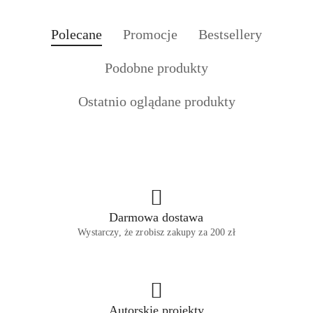
Produkty
Produkty
Produkty
Polecane
Promocje
Bestsellery
Pomiń karuzelę produktów
o
o
o
Produkty
Podobne produkty
statusie:
statusie:
statusie:
o
Produkty
Ostatnio oglądane produkty
statusie:
o
statusie:
Darmowa dostawa
Wystarczy, że zrobisz zakupy za 200 zł
Autorskie projekty