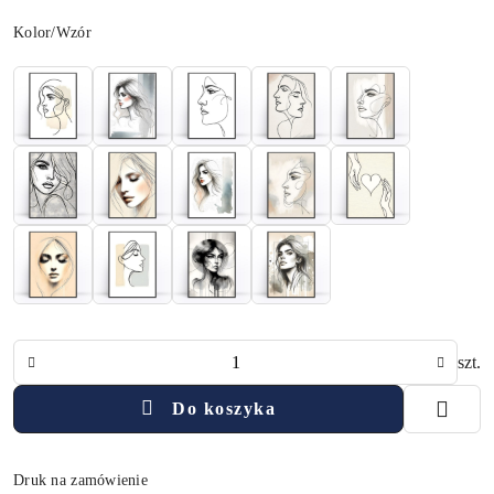
Wariant
Kolor/Wzór
Ilość
szt.
Do koszyka
Druk na zamówienie