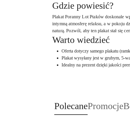
Gdzie powiesić?
Plakat Poranny Lot Ptaków doskonale wp
intymną atmosferę relaksu, a w pokoju dz
naturą. Pozwól, aby ten plakat stał się c
Warto wiedzieć
Oferta dotyczy samego plakatu (ramka
Plakat wysyłany jest w grubym, 5-w
Idealny na prezent dzięki jakości pr
Produkty
Produkty
P
Polecane
Promocje
B
Pomiń karuzelę produktów
o
o
o
statusie:
statusie:
st