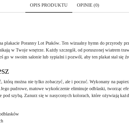
OPIS PRODUKTU
OPINIE (0)
 plakacie Poranny Lot Ptaków. Ten wizualny hymn do przyrody prze
 wnikają w Twoje wnętrze. Każdy szczegół, od poruszonej wiatrem tra
eś go w swoim salonie lub sypialni i pozwól, aby ten plakat stał się źr
esz
, którą można nie tylko zobaczyć, ale i poczuć. Wykonany na papierz
Jego pudrowe, matowe wykończenie eliminuje odblaski, tworząc efek
aluje pod szybą. Zanurz się w nasyconych kolorach, które ożywiają każ
odblasków
ch