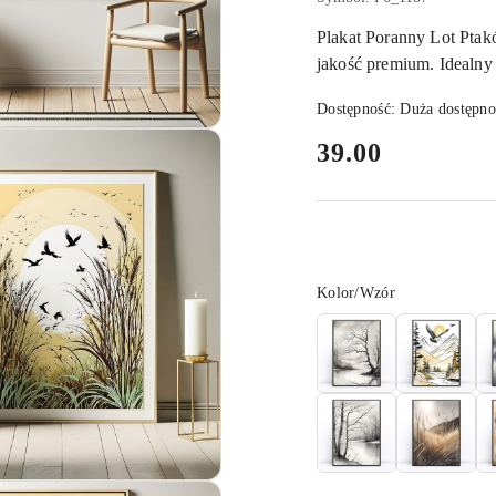
Plakat Poranny Lot Ptak
jakość premium. Idealny 
Dostępność:
Duża dostępno
cena:
39.00
Wariant
Kolor/Wzór