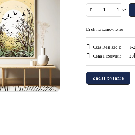
Ilość
szt.
Druk na zamówienie
Dostępność
Czas Realizacji:
1-2
i
Cena Przesyłki:
20
dostawa
Zadaj pytanie