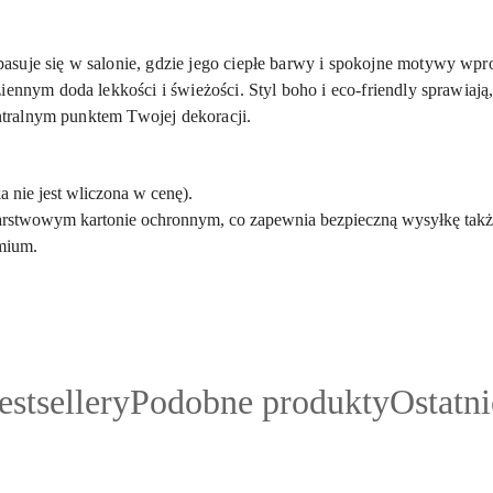
asuje się w salonie, gdzie jego ciepłe barwy i spokojne motywy wp
iennym doda lekkości i świeżości. Styl boho i eco-friendly sprawiają
entralnym punktem Twojej dekoracji.
 nie jest wliczona w cenę).
arstwowym kartonie ochronnym, co zapewnia bezpieczną wysyłkę także
emium.
rodukty
Produkty
Produk
estsellery
Podobne produkty
Ostatn
o
o
atusie:
statusie:
statusie