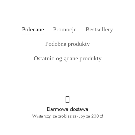
Produkty
Produkty
Produkty
Polecane
Promocje
Bestsellery
Pomiń karuzelę produktów
o
o
o
Produkty
Podobne produkty
statusie:
statusie:
statusie:
o
Produkty
Ostatnio oglądane produkty
statusie:
o
statusie:
Darmowa dostawa
Wystarczy, że zrobisz zakupy za 200 zł