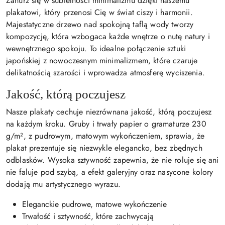
Zanurz się w subtelności minimalizmu dzięki naszemu
plakatowi, który przenosi Cię w świat ciszy i harmonii.
Majestatyczne drzewo nad spokojną taflą wody tworzy
kompozycję, która wzbogaca każde wnętrze o nutę natury i
wewnętrznego spokoju. To idealne połączenie sztuki
japońskiej z nowoczesnym minimalizmem, które czaruje
delikatnością szarości i wprowadza atmosferę wyciszenia.
Jakość, którą poczujesz
Nasze plakaty cechuje niezrównana jakość, którą poczujesz
na każdym kroku. Gruby i trwały papier o gramaturze 230
g/m², z pudrowym, matowym wykończeniem, sprawia, że
plakat prezentuje się niezwykle elegancko, bez zbędnych
odblasków. Wysoka sztywność zapewnia, że nie roluje się ani
nie faluje pod szybą, a efekt galeryjny oraz nasycone kolory
dodają mu artystycznego wyrazu.
Eleganckie pudrowe, matowe wykończenie
Trwałość i sztywność, które zachwycają