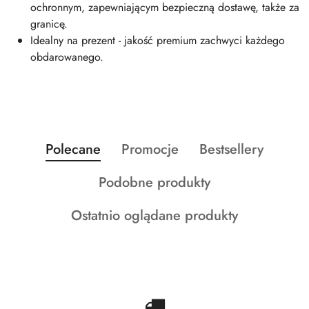
ochronnym, zapewniającym bezpieczną dostawę, także za
granicę.
Idealny na prezent - jakość premium zachwyci każdego
obdarowanego.
Produkty
Produkty
Produkty
Polecane
Promocje
Bestsellery
Pomiń karuzelę produktów
o
o
o
Produkty
Podobne produkty
statusie:
statusie:
statusie:
o
Produkty
Ostatnio oglądane produkty
statusie:
o
statusie: