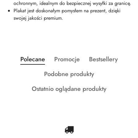
ochronnym, idealnym do bezpiecznej wysyłki za granicę.
Plakat jest doskonałym pomysłem na prezent, dzięki
swojej jakości premium.
Produkty
Produkty
Produkty
Polecane
Promocje
Bestsellery
Pomiń karuzelę produktów
o
o
o
Produkty
Podobne produkty
statusie:
statusie:
statusie:
o
Produkty
Ostatnio oglądane produkty
statusie:
o
statusie: