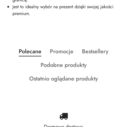
Jest to idealny wybór na prezent dzięki swojej jakości
premium.
Produkty
Produkty
Produkty
Polecane
Promocje
Bestsellery
Pomiń karuzelę produktów
o
o
o
Produkty
Podobne produkty
statusie:
statusie:
statusie:
o
Produkty
Ostatnio oglądane produkty
statusie:
o
statusie:
Darmowa dostawa