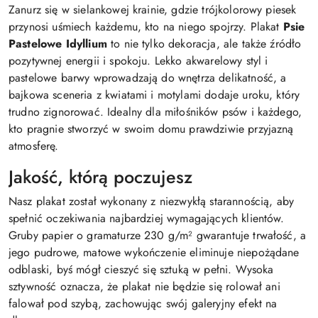
Zanurz się w sielankowej krainie, gdzie trójkolorowy piesek
przynosi uśmiech każdemu, kto na niego spojrzy. Plakat
Psie
Pastelowe Idyllium
to nie tylko dekoracja, ale także źródło
pozytywnej energii i spokoju. Lekko akwarelowy styl i
pastelowe barwy wprowadzają do wnętrza delikatność, a
bajkowa sceneria z kwiatami i motylami dodaje uroku, który
trudno zignorować. Idealny dla miłośników psów i każdego,
kto pragnie stworzyć w swoim domu prawdziwie przyjazną
atmosferę.
Jakość, którą poczujesz
Nasz plakat został wykonany z niezwykłą starannością, aby
spełnić oczekiwania najbardziej wymagających klientów.
Gruby papier o gramaturze 230 g/m² gwarantuje trwałość, a
jego pudrowe, matowe wykończenie eliminuje niepożądane
odblaski, byś mógł cieszyć się sztuką w pełni. Wysoka
sztywność oznacza, że plakat nie będzie się rolował ani
falował pod szybą, zachowując swój galeryjny efekt na