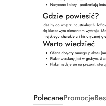
Nasycone kolory - podkreślają indus
Gdzie powiesić?
Idealny do wnętrz industrialnych, loft
się kluczowym elementem wystroju. Moż
miejskiego charakteru i historycznej głę
Warto wiedzieć
Oferta dotyczy samego plakatu (ra
Plakat wysyłany jest w grubym, 5-
Plakat nadaje się na prezent, ofer
Produkty
Produkty
Pro
Polecane
Promocje
Bes
Pomiń karuzelę produktów