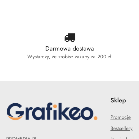
o
o
o
statusie:
statusie:
sta
Darmowa dostawa
Wystarczy, że zrobisz zakupy za 200 zł
Sklep
Promocje
Bestsellery
PROMEDIA.PL