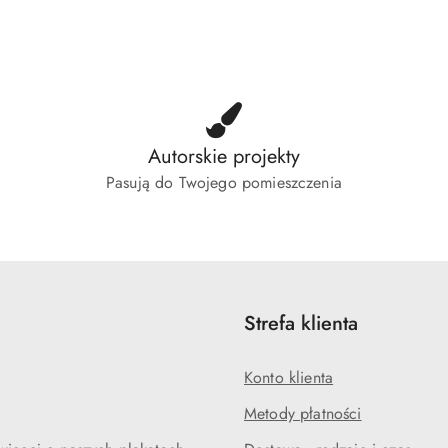
o
o
tusie:
statusie:
status
Autorskie projekty
Pasują do Twojego pomieszczenia
Strefa klienta
Konto klienta
Metody płatności