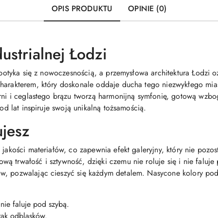
OPIS PRODUKTU
OPINIE (0)
ustrialnej Łodzi
 spotyka się z nowoczesnością, a przemysłowa architektura Łodzi o
harakterem, który doskonale oddaje ducha tego niezwykłego mias
erni i ceglastego brązu tworzą harmonijną symfonię, gotową wzbog
 od lat inspiruje swoją unikalną tożsamością.
ujesz
 jakości materiałów, co zapewnia efekt galeryjny, który nie pozo
ą trwałość i sztywność, dzięki czemu nie roluje się i nie falu
, pozwalając cieszyć się każdym detalem. Nasycone kolory podkre
 nie faluje pod szybą.
rak odblasków.