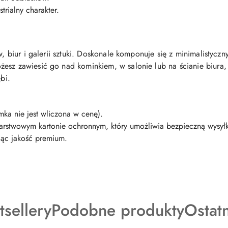
trialny charakter.
ów, biur i galerii sztuki. Doskonale komponuje się z minimalistycz
esz zawiesić go nad kominkiem, w salonie lub na ścianie biura,
bi.
mka nie jest wliczona w cenę).
warstwowym kartonie ochronnym, który umożliwia bezpieczną wysyłk
ując jakość premium.
dukty
Produkty
Produ
tsellery
Podobne produkty
Ostat