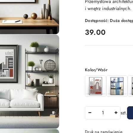
Przemysłowa architektu
i wnętrz industrialnych.
Dostępność:
Duża dostę
cena:
39.00
Wariant
Kolor/Wzór
Ilość
szt.
Druk na zamówienie