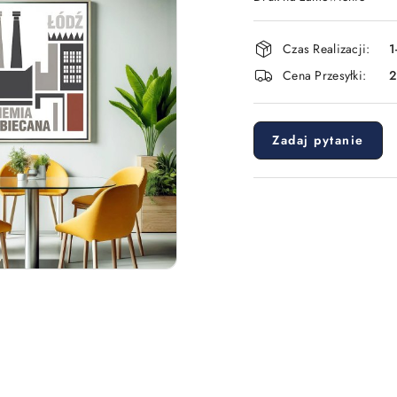
Dostępność
Czas Realizacji:
1
i
Cena Przesyłki:
dostawa
Zadaj pytanie