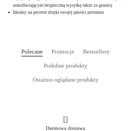
umożliwiającym bezpieczną wysyłkę także za granicę
Idealny na prezent dzięki swojej jakości premium
Produkty
Produkty
Produkty
Polecane
Promocje
Bestsellery
Pomiń karuzelę produktów
o
o
o
Produkty
Podobne produkty
statusie:
statusie:
statusie:
o
Produkty
Ostatnio oglądane produkty
statusie:
o
statusie:
Darmowa dostawa