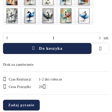
Ilość
szt.
Do koszyka
Druk na zamówienie
Dostępność
Czas Realizacji:
1-2 dni robocze
i
Cena Przesyłki:
20
dostawa
Zadaj pytanie