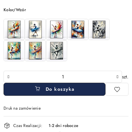
Wariant
Kolor/Wzór
Ilość
szt.
Do koszyka
Druk na zamówienie
Dostępność
Czas Realizacji:
1-2 dni robocze
i