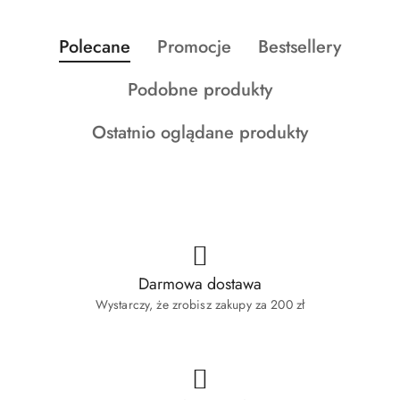
Produkty
Produkty
Produkty
Polecane
Promocje
Bestsellery
Pomiń karuzelę produktów
o
o
o
Produkty
Podobne produkty
statusie:
statusie:
statusie:
o
Produkty
Ostatnio oglądane produkty
statusie:
o
statusie:
Darmowa dostawa
Wystarczy, że zrobisz zakupy za 200 zł