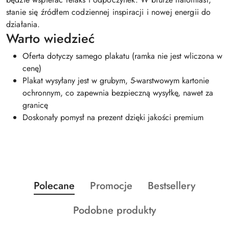
stanie się źródłem codziennej inspiracji i nowej energii do
działania.
Warto wiedzieć
Oferta dotyczy samego plakatu (ramka nie jest wliczona w
cenę)
Plakat wysyłany jest w grubym, 5-warstwowym kartonie
ochronnym, co zapewnia bezpieczną wysyłkę, nawet za
granicę
Doskonały pomysł na prezent dzięki jakości premium
Produkty
Produkty
Produkty
Polecane
Promocje
Bestsellery
Pomiń karuzelę produktów
o
o
o
Produkty
Podobne produkty
statusie:
statusie:
statusie:
o