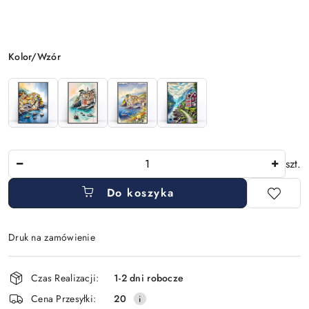
Wariant
Kolor/Wzór
Ilość
szt.
Do koszyka
Druk na zamówienie
Dostępność
Czas Realizacji:
1-2 dni robocze
i
Cena Przesyłki:
20
dostawa