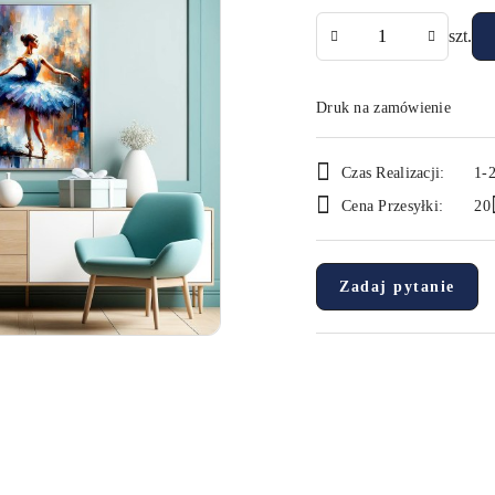
Ilość
szt.
Druk na zamówienie
Dostępność
Czas Realizacji:
1-2
i
Cena Przesyłki:
20
dostawa
Zadaj pytanie