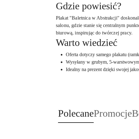
Gdzie powiesić?
Plakat "Baletnica w Abstrakcji" doskonal
salonu, gdzie stanie się centralnym punk
biurową, inspirując do twórczej pracy.
Warto wiedzieć
Oferta dotyczy samego plakatu (ramk
Wysyłany w grubym, 5-warstwowym k
Idealny na prezent dzięki swojej jak
Produkty
Produkty
P
Polecane
Promocje
B
Pomiń karuzelę produktów
o
o
o
statusie:
statusie:
st