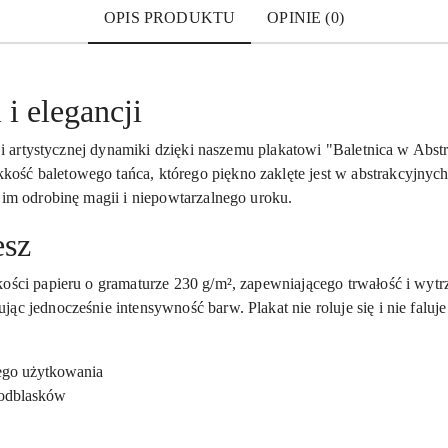
OPIS PRODUKTU
OPINIE (0)
 i elegancji
i i artystycznej dynamiki dzięki naszemu plakatowi "Baletnica w Abstr
ość baletowego tańca, którego piękno zaklęte jest w abstrakcyjnych
 im odrobinę magii i niepowtarzalnego uroku.
esz
kości papieru o gramaturze 230 g/m², zapewniającego trwałość i wy
ąc jednocześnie intensywność barw. Plakat nie roluje się i nie faluj
łego użytkowania
odblasków