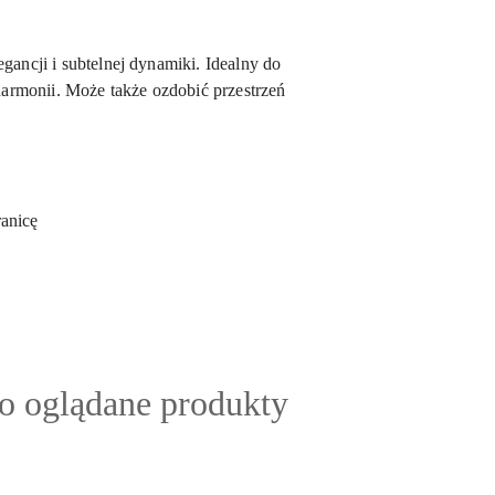
gancji i subtelnej dynamiki. Idealny do
harmonii. Może także ozdobić przestrzeń
anicę
ty
io oglądane produkty
: