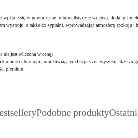
e wpisuje się w nowoczesne, minimalistyczne wnętrza, dodając im ele
tem wystroju, a także do sypialni, wprowadzając atmosferę spokoju i 
a nie jest wliczona w cenę)
artonie ochronnym, umożliwiającym bezpieczną wysyłkę także za gr
ości premium
rodukty
Produkty
Produk
estsellery
Podobne produkty
Ostatn
o
o
atusie:
statusie:
statusie