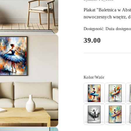
Plakat "Baletnica w Abst
nowoczesnych wnętrz, do
Dostępność:
Duża dostępno
cena:
39.00
Wariant
Kolor/Wzór