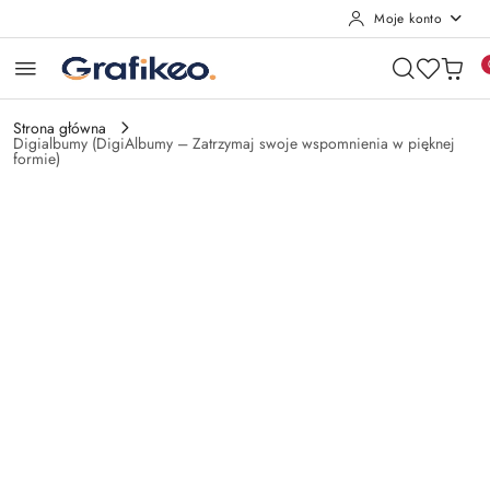
Moje konto
Przejdź do treści głównej
Przejdź do wyszukiwarki
Przejdź do moje konto
Przejdź do menu głównego
Przejdź do opisu produktu
Przejdź do stopki
Strona główna
Digialbumy (DigiAlbumy – Zatrzymaj swoje wspomnienia w pięknej
formie)