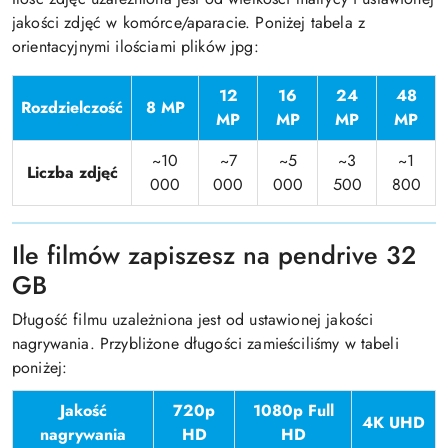
jakości zdjęć w komórce/aparacie. Poniżej tabela z
orientacyjnymi ilościami plików jpg:
12
16
24
48
Rozdzielczość
8 MP
MP
MP
MP
MP
~10
~7
~5
~3
~1
Liczba zdjęć
000
000
000
500
800
Ile filmów zapiszesz na pendrive 32
GB
Długość filmu uzależniona jest od ustawionej jakości
nagrywania. Przybliżone długości zamieściliśmy w tabeli
poniżej:
Jakość
720p
1080p Full
4K UHD
nagrywania
HD
HD