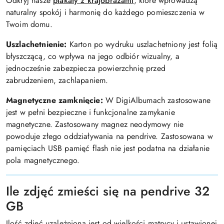
Odkryj nasze
plakaty z krajobrazami
, które wprowadzą
naturalny spokój i harmonię do każdego pomieszczenia w
Twoim domu.
Uszlachetnienie:
Karton po wydruku uszlachetniony jest folią
błyszczącą, co wpływa na jego odbiór wizualny, a
jednocześnie zabezpiecza powierzchnię przed
zabrudzeniem, zachlapaniem.
Magnetyczne zamknięcie:
W DigiAlbumach zastosowane
jest w pełni bezpieczne i funkcjonalne zamykanie
magnetyczne. Zastosowany magnez neodymowy nie
powoduje złego oddziaływania na pendrive. Zastosowana w
pamięciach USB pamięć flash nie jest podatna na działanie
pola magnetycznego.
Ile zdjęć zmieści się na pendrive 32
GB
Ilość zdjęć uzależniona jest od wielkości matrycy i ustawionej