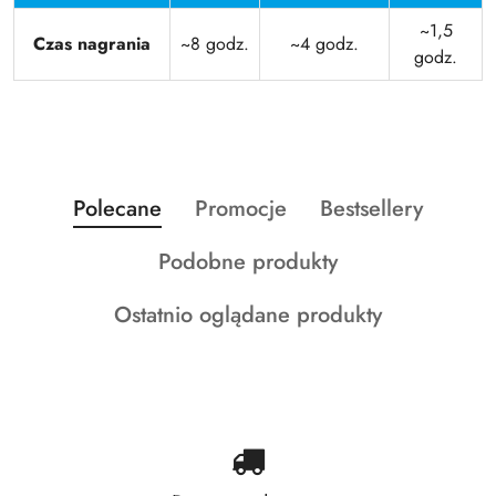
~1,5
Czas nagrania
~8 godz.
~4 godz.
godz.
Produkty
Produkty
Produkty
Polecane
Promocje
Bestsellery
Pomiń karuzelę produktów
o
o
o
Produkty
Podobne produkty
statusie:
statusie:
statusie:
o
Produkty
Ostatnio oglądane produkty
statusie:
o
statusie: