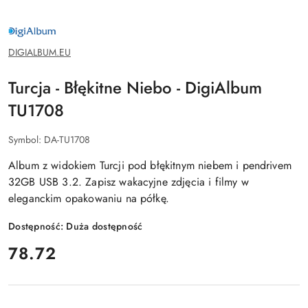
DIGIALBUM.EU
DIGIALBUM.EU
Turcja - Błękitne Niebo - DigiAlbum
TU1708
Symbol:
DA-TU1708
Album z widokiem Turcji pod błękitnym niebem i pendrivem
32GB USB 3.2. Zapisz wakacyjne zdjęcia i filmy w
eleganckim opakowaniu na półkę.
Dostępność:
Duża dostępność
cena:
78.72