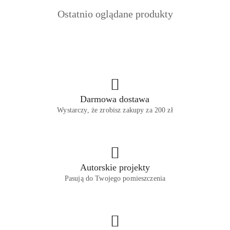
o
Produkty
Ostatnio oglądane produkty
statusie:
o
statusie:
Darmowa dostawa
Wystarczy, że zrobisz zakupy za 200 zł
Autorskie projekty
Pasują do Twojego pomieszczenia