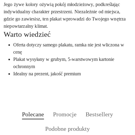
Jego żywe kolory ożywią pokój młodzieżowy, podkreślając
indywidualny charakter przestrzeni. Niezależnie od miejsca,
gdzie go zawiesisz, ten plakat wprowadzi do Twojego wnętrza
niepowtarzalny klimat.
Warto wiedzieć
Oferta dotyczy samego plakatu, ramka nie jest wliczona w
cenę
Plakat wysyłany w grubym, 5-warstwowym kartonie
ochronnym
Idealny na prezent, jakość premium
Produkty
Produkty
Produkty
Polecane
Promocje
Bestsellery
Pomiń karuzelę produktów
o
o
o
Produkty
Podobne produkty
statusie:
statusie:
statusie: