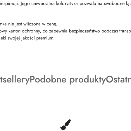
 inspiracji. Jego uniwersalna kolorystyka pozwala na swobodne łą
mka nie jest wliczona w cenę.
wowy karton ochronny, co zapewnia bezpieczeństwo podczas trans
ęki swojej jakości premium.
dukty
Produkty
Produ
tsellery
Podobne produkty
Ostat
o
o
tusie:
statusie:
status