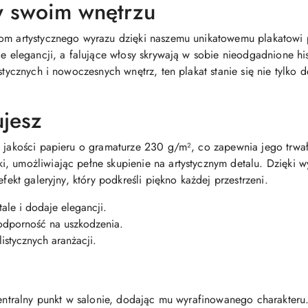
w swoim wnętrzu
iom artystycznego wyrazu dzięki naszemu unikatowemu plakatowi 
je elegancji, a falujące włosy skrywają w sobie nieodgadnione hi
stycznych i nowoczesnych wnętrz, ten plakat stanie się nie tylko de
ujesz
j jakości papieru o gramaturze 230 g/m², co zapewnia jego trwa
i, umożliwiając pełne skupienie na artystycznym detalu. Dzięki wys
efekt galeryjny, który podkreśli piękno każdej przestrzeni.
le i dodaje elegancji.
 odporność na uszkodzenia.
istycznych aranżacji.
centralny punkt w salonie, dodając mu wyrafinowanego charakteru