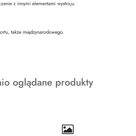
czenie z innymi elementami wystroju.
portu, także międzynarodowego.
kty
nio oglądane produkty
ie: