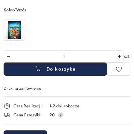
Wariant
Kolor/Wzór
Ilość
szt.
Do koszyka
Druk na zamówienie
Dostępność
Czas Realizacji:
1-2 dni robocze
i
Cena Przesyłki:
20
dostawa