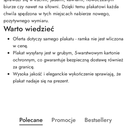
biurze czy nawet na siłowni. Dzięki temu plakatowi każda
chwila spędzona w tych miejscach nabierze nowego,
pozytywnego wymiaru.
Warto wiedzieć
Oferta dotyczy samego plakatu - ramka nie jest wliczona
w cenę.
Plakat wysyłany jest w grubym, 5-warstwowym kartonie
ochronnym, co gwarantuje bezpieczną dostawę również
za granicę.
Wysoka jakość i eleganckie wykończenie sprawiają, że
plakat nadaje się na prezent.
Produkty
Produkty
Produkty
Polecane
Promocje
Bestsellery
Pomiń karuzelę produktów
o
o
o