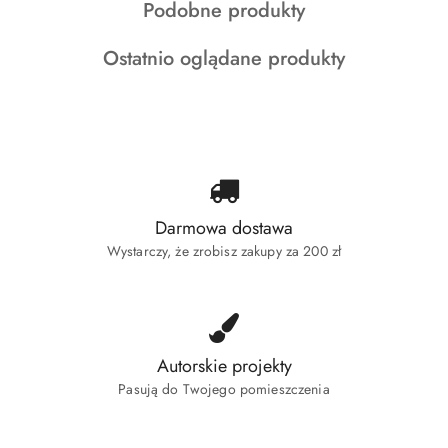
Produkty
Podobne produkty
statusie:
statusie:
statusie:
o
Produkty
Ostatnio oglądane produkty
statusie:
o
statusie:
Darmowa dostawa
Wystarczy, że zrobisz zakupy za 200 zł
Autorskie projekty
Pasują do Twojego pomieszczenia