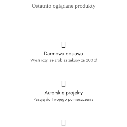
Produkty
Ostatnio oglądane produkty
statusie:
o
statusie:
Darmowa dostawa
Wystarczy, że zrobisz zakupy za 200 zł
Autorskie projekty
Pasują do Twojego pomieszczenia