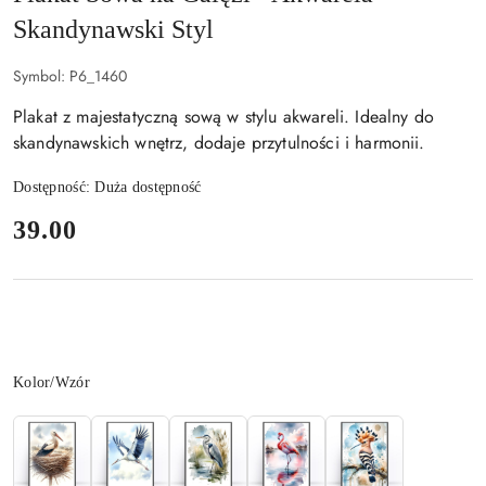
Skandynawski Styl
Symbol:
P6_1460
Plakat z majestatyczną sową w stylu akwareli. Idealny do
skandynawskich wnętrz, dodaje przytulności i harmonii.
Dostępność:
Duża dostępność
cena:
39.00
Wariant
Kolor/Wzór