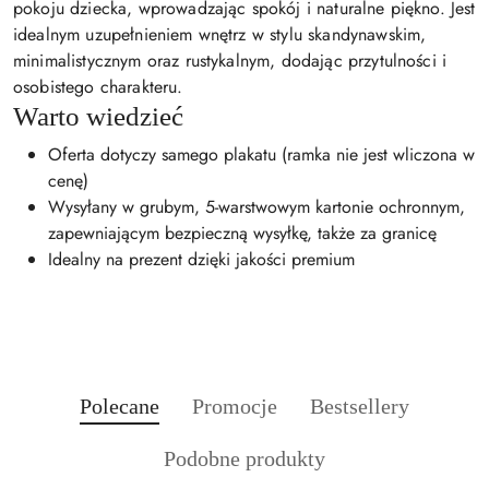
pokoju dziecka, wprowadzając spokój i naturalne piękno. Jest
idealnym uzupełnieniem wnętrz w stylu skandynawskim,
minimalistycznym oraz rustykalnym, dodając przytulności i
osobistego charakteru.
Warto wiedzieć
Oferta dotyczy samego plakatu (ramka nie jest wliczona w
cenę)
Wysyłany w grubym, 5-warstwowym kartonie ochronnym,
zapewniającym bezpieczną wysyłkę, także za granicę
Idealny na prezent dzięki jakości premium
Produkty
Produkty
Produkty
Polecane
Promocje
Bestsellery
Pomiń karuzelę produktów
o
o
o
Produkty
Podobne produkty
statusie:
statusie:
statusie:
o