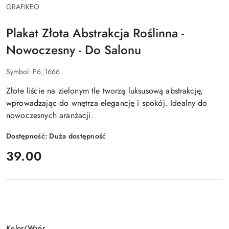
GRAFIKEO
Plakat Złota Abstrakcja Roślinna -
Nowoczesny - Do Salonu
Symbol:
P6_1666
Złote liście na zielonym tle tworzą luksusową abstrakcję,
wprowadzając do wnętrza elegancję i spokój. Idealny do
nowoczesnych aranżacji.
Dostępność:
Duża dostępność
cena:
39.00
Wariant
Kolor/Wzór