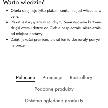
Warto wiedzieć
Oferta obejmuje tylko plakat - ramka nie jest wliczona w
cenę.
Plakat jest wysyłany w solidnym, 5-warstwowym kartonie,
dzięki czemu dotrze do Ciebie bezpiecznie, niezależnie
od miejsca dostawy.
Dzięki jakości premium, plakat ten to doskonały pomysł
na prezent.
Produkty
Produkty
Produkty
Polecane
Promocje
Bestsellery
Pomiń karuzelę produktów
o
o
o
Produkty
Podobne produkty
statusie:
statusie:
statusie:
o
Produkty
Ostatnio oglądane produkty
statusie:
o