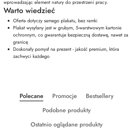
wprowadzając element natury do przestrzeni pracy.
Warto wiedzieć
Oferta dotyczy samego plakatu, bez ramki
Plakat wysyłany jest w grubym, 5-warstwowym kartonie
ochronnym, co gwarantuje bezpieczną dostawę, nawet za
granicę
Doskonały pomysł na prezent - jakość premium, która
zachwyci każdego
Produkty
Produkty
Produkty
Polecane
Promocje
Bestsellery
Pomiń karuzelę produktów
o
o
o
Produkty
Podobne produkty
statusie:
statusie:
statusie:
o
Produkty
Ostatnio oglądane produkty
statusie:
o