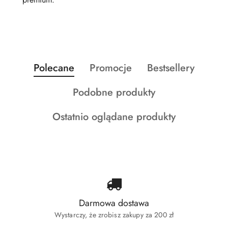
Produkty
Produkty
Produkty
Polecane
Promocje
Bestsellery
Pomiń karuzelę produktów
o
o
o
Produkty
Podobne produkty
statusie:
statusie:
statusie:
o
Produkty
Ostatnio oglądane produkty
statusie:
o
statusie:
Darmowa dostawa
Wystarczy, że zrobisz zakupy za 200 zł