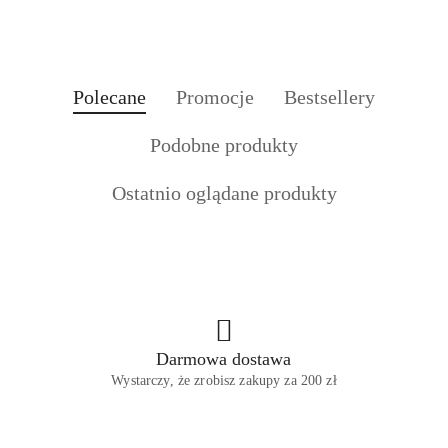
Produkty
Produkty
Produkty
Polecane
Promocje
Bestsellery
Pomiń karuzelę produktów
o
o
o
Produkty
Podobne produkty
statusie:
statusie:
statusie:
o
Produkty
Ostatnio oglądane produkty
statusie:
o
statusie:
Darmowa dostawa
Wystarczy, że zrobisz zakupy za 200 zł