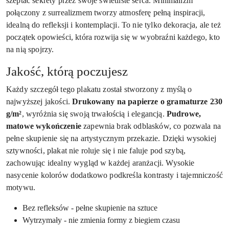
szeptać sekrety przez swoje świetliste serca. Minimalizm
połączony z surrealizmem tworzy atmosferę pełną inspiracji,
idealną do refleksji i kontemplacji. To nie tylko dekoracja, ale też
początek opowieści, która rozwija się w wyobraźni każdego, kto
na nią spojrzy.
Jakość, którą poczujesz
Każdy szczegół tego plakatu został stworzony z myślą o
najwyższej jakości.
Drukowany na papierze o gramaturze 230
g/m²
, wyróżnia się swoją trwałością i elegancją.
Pudrowe,
matowe wykończenie
zapewnia brak odblasków, co pozwala na
pełne skupienie się na artystycznym przekazie. Dzięki wysokiej
sztywności, plakat nie roluje się i nie faluje pod szybą,
zachowując idealny wygląd w każdej aranżacji. Wysokie
nasycenie kolorów dodatkowo podkreśla kontrasty i tajemniczość
motywu.
Bez refleksów - pełne skupienie na sztuce
Wytrzymały - nie zmienia formy z biegiem czasu