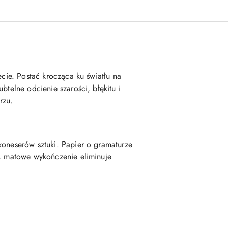
ecie. Postać krocząca ku światłu na
btelne odcienie szarości, błękitu i
rzu.
koneserów sztuki. Papier o gramaturze
e, matowe wykończenie eliminuje