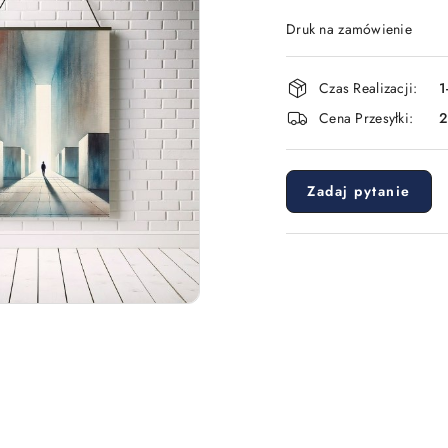
Druk na zamówienie
Dostępność
Czas Realizacji:
1
i
Cena Przesyłki:
dostawa
Zadaj pytanie