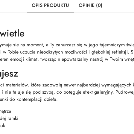
OPIS PRODUKTU
OPINIE (0)
wietle
rzymuje się na moment, a Ty zanurzasz się w jego tajemniczym świ
 Tobie uczucia nieodkrytych możliwości i głębokiej refleksji. Su
ełen emocji klimat, tworząc niepowtarzalny nastrój w Twoim wnęt
ujesz
ości materiałów, które zadowolą nawet najbardziej wymagających 
i nie faluje się pod szybą, co potęguje efekt galeryjny. Pudrow
unki do kontemplacji dzieła.
nętrze
dej ramki
rok