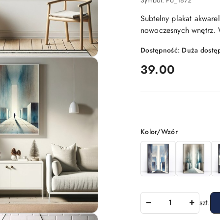
Symbol:
P6_1872
Subtelny plakat akware
nowoczesnych wnętrz. W
Dostępność:
Duża dostę
cena:
39.00
Wariant
Kolor/Wzór
Ilość
szt.