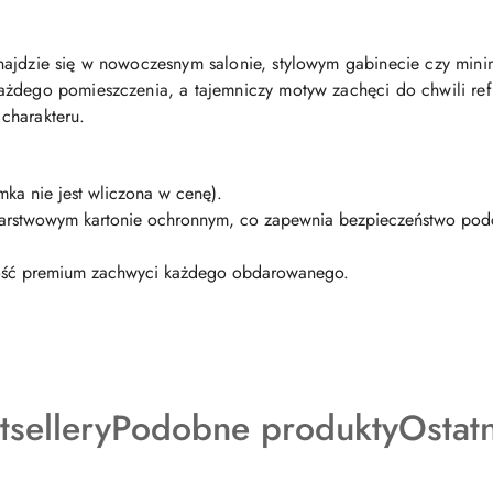
najdzie się w nowoczesnym salonie, stylowym gabinecie czy mini
żdego pomieszczenia, a tajemniczy motyw zachęci do chwili refle
charakteru.
mka nie jest wliczona w cenę).
warstwowym kartonie ochronnym, co zapewnia bezpieczeństwo podcz
kość premium zachwyci każdego obdarowanego.
dukty
Produkty
Produ
tsellery
Podobne produkty
Ostat
o
o