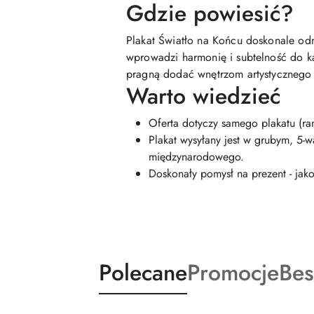
Gdzie powiesić?
Plakat Światło na Końcu doskonale od
wprowadzi harmonię i subtelność do ka
pragną dodać wnętrzom artystycznego 
Warto wiedzieć
Oferta dotyczy samego plakatu (ra
Plakat wysyłany jest w grubym, 5-
międzynarodowego.
Doskonały pomysł na prezent - ja
Produkty
Produkty
Pro
Polecane
Promocje
Bes
Pomiń karuzelę produktów
o
o
o