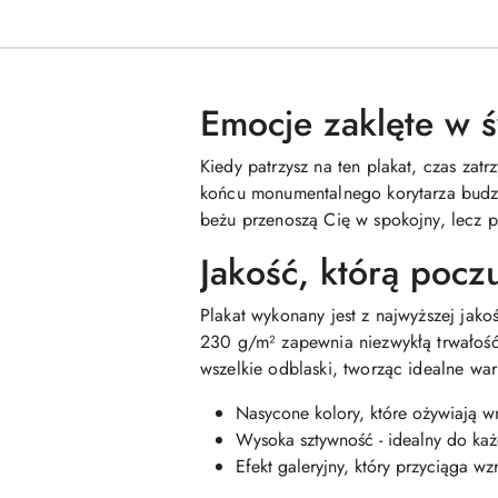
Emocje zaklęte w ś
Kiedy patrzysz na ten plakat, czas zat
końcu monumentalnego korytarza budzi w
beżu przenoszą Cię w spokojny, lecz p
Jakość, którą pocz
Plakat wykonany jest z najwyższej jak
230 g/m² zapewnia niezwykłą trwałość 
wszelkie odblaski, tworząc idealne war
Nasycone kolory, które ożywiają w
Wysoka sztywność - idealny do każ
Efekt galeryjny, który przyciąga wz