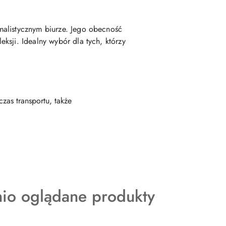
malistycznym biurze. Jego obecność
ksji. Idealny wybór dla tych, którzy
as transportu, także
kty
nio oglądane produkty