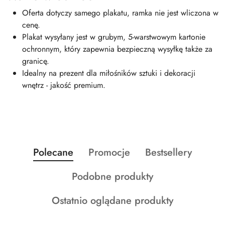
Oferta dotyczy samego plakatu, ramka nie jest wliczona w
cenę.
Plakat wysyłany jest w grubym, 5-warstwowym kartonie
ochronnym, który zapewnia bezpieczną wysyłkę także za
granicę.
Idealny na prezent dla miłośników sztuki i dekoracji
wnętrz - jakość premium.
Produkty
Produkty
Produkty
Polecane
Promocje
Bestsellery
Pomiń karuzelę produktów
o
o
o
Produkty
Podobne produkty
statusie:
statusie:
statusie:
o
Produkty
Ostatnio oglądane produkty
statusie:
o