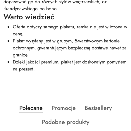
dopasować go do różnych stylów wnętrzarskich, od
skandynawskiego po boho.
Warto wiedzieć
Oferta dotyczy samego plakatu, ramka nie jest wliczona w
cenę.
Plakat wysyłany jest w grubym, 5-warstwowym kartonie
ochronnym, gwarantującym bezpieczną dostawę nawet za
granicę.
Dzięki jakości premium, plakat jest doskonałym pomysłem
na prezent.
Produkty
Produkty
Produkty
Polecane
Promocje
Bestsellery
Pomiń karuzelę produktów
o
o
o
Produkty
Podobne produkty
statusie:
statusie:
statusie:
o