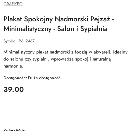
GRAFIKEO
Plakat Spokojny Nadmorski Pejzaż -
Minimalistyczny - Salon i Sypialnia
Symbol:
P6_2467
Minimalistyczny plakat nadmorski z łodzią w akwareli. Idealny
do salonu czy sypialni, wprowadza spokój i naturalną
harmonię.
Dostępność:
Duża dostępność
cena:
39.00
Wariant
Kolor/Wzór