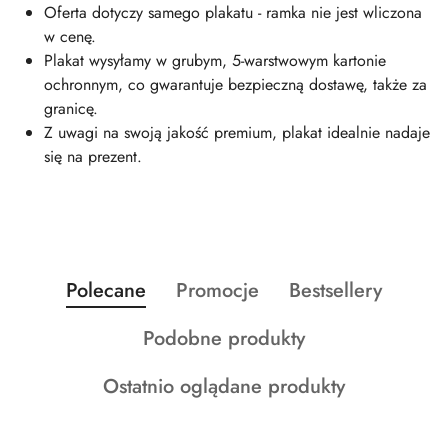
Oferta dotyczy samego plakatu - ramka nie jest wliczona
w cenę.
Plakat wysyłamy w grubym, 5-warstwowym kartonie
ochronnym, co gwarantuje bezpieczną dostawę, także za
granicę.
Z uwagi na swoją jakość premium, plakat idealnie nadaje
się na prezent.
Produkty
Produkty
Produkty
Polecane
Promocje
Bestsellery
Pomiń karuzelę produktów
o
o
o
Produkty
Podobne produkty
statusie:
statusie:
statusie:
o
Produkty
Ostatnio oglądane produkty
statusie:
o
statusie: