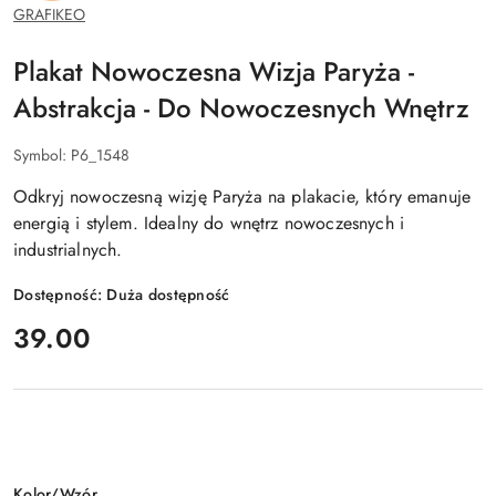
GRAFIKEO
Plakat Nowoczesna Wizja Paryża -
Abstrakcja - Do Nowoczesnych Wnętrz
Symbol:
P6_1548
Odkryj nowoczesną wizję Paryża na plakacie, który emanuje
energią i stylem. Idealny do wnętrz nowoczesnych i
industrialnych.
Dostępność:
Duża dostępność
cena:
39.00
Wariant
Kolor/Wzór