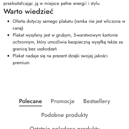
przekształcając ją w miejsce pełne energii i stylu.
Warto wiedzieć
Oferta dotyczy samego plakatu (ramka nie jest wliczona w
cenę)
Plakat wysyłany jest w grubym, 5-warstwowym kartonie
ochronnym, który umożliwia bezpieczną wysyłkę także za
granicę bez uszkodzeń
Plakat nadaje się na prezent dzięki swojej jakości
premium
Produkty
Produkty
Produkty
Polecane
Promocje
Bestsellery
Pomiń karuzelę produktów
o
o
o
Produkty
Podobne produkty
statusie:
statusie:
statusie:
o
Produkty
Ostatnio oglądane produkty