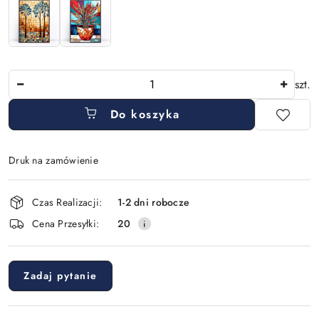
Ilość
szt.
Do koszyka
Druk na zamówienie
Dostępność
Czas Realizacji:
1-2 dni robocze
i
Cena Przesyłki:
20
dostawa
Zadaj pytanie