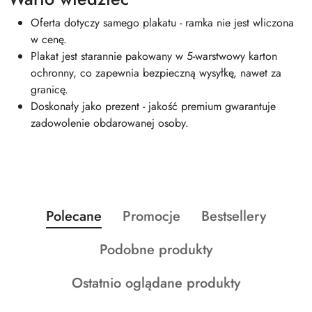
Oferta dotyczy samego plakatu - ramka nie jest wliczona
w cenę.
Plakat jest starannie pakowany w 5-warstwowy karton
ochronny, co zapewnia bezpieczną wysyłkę, nawet za
granicę.
Doskonały jako prezent - jakość premium gwarantuje
zadowolenie obdarowanej osoby.
Produkty
Produkty
Produkty
Polecane
Promocje
Bestsellery
Pomiń karuzelę produktów
o
o
o
Produkty
Podobne produkty
statusie:
statusie:
statusie:
o
Produkty
Ostatnio oglądane produkty
statusie:
o