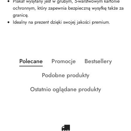
Plakat wysyłany jest w grubym, 5-warstwowym kartonie
ochronnym, który zapewnia bezpieczną wysyłkę także za
granicę.
Idealny na prezent dzięki swojej jakości premium.
Produkty
Produkty
Produkty
Polecane
Promocje
Bestsellery
Pomiń karuzelę produktów
o
o
o
Produkty
Podobne produkty
statusie:
statusie:
statusie:
o
Produkty
Ostatnio oglądane produkty
statusie:
o
statusie: