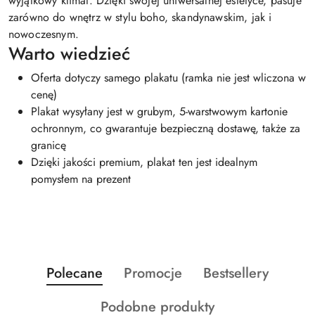
wyjątkowy klimat. Dzięki swojej uniwersalnej estetyce, pasuje
zarówno do wnętrz w stylu boho, skandynawskim, jak i
nowoczesnym.
Warto wiedzieć
Oferta dotyczy samego plakatu (ramka nie jest wliczona w
cenę)
Plakat wysyłany jest w grubym, 5-warstwowym kartonie
ochronnym, co gwarantuje bezpieczną dostawę, także za
granicę
Dzięki jakości premium, plakat ten jest idealnym
pomysłem na prezent
Produkty
Produkty
Produkty
Polecane
Promocje
Bestsellery
Pomiń karuzelę produktów
o
o
o
Produkty
Podobne produkty
statusie:
statusie:
statusie: