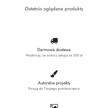
o
Produkty
Ostatnio oglądane produkty
statusie:
o
statusie:
Darmowa dostawa
Wystarczy, że zrobisz zakupy za 200 zł
Autorskie projekty
Pasują do Twojego pomieszczenia