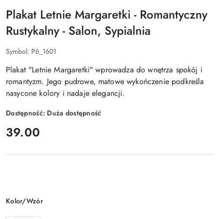
Plakat Letnie Margaretki - Romantyczny
Rustykalny - Salon, Sypialnia
Symbol:
P6_1601
Plakat "Letnie Margaretki" wprowadza do wnętrza spokój i
romantyzm. Jego pudrowe, matowe wykończenie podkreśla
nasycone kolory i nadaje elegancji.
Dostępność:
Duża dostępność
cena:
39.00
Wariant
Kolor/Wzór