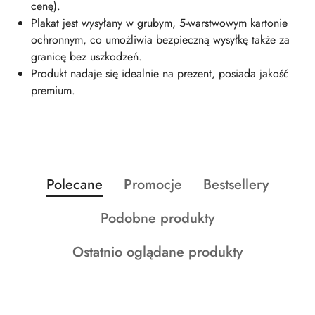
cenę).
Plakat jest wysyłany w grubym, 5-warstwowym kartonie
ochronnym, co umożliwia bezpieczną wysyłkę także za
granicę bez uszkodzeń.
Produkt nadaje się idealnie na prezent, posiada jakość
premium.
Produkty
Produkty
Produkty
Polecane
Promocje
Bestsellery
Pomiń karuzelę produktów
o
o
o
Produkty
Podobne produkty
statusie:
statusie:
statusie:
o
Produkty
Ostatnio oglądane produkty
statusie:
o
statusie: