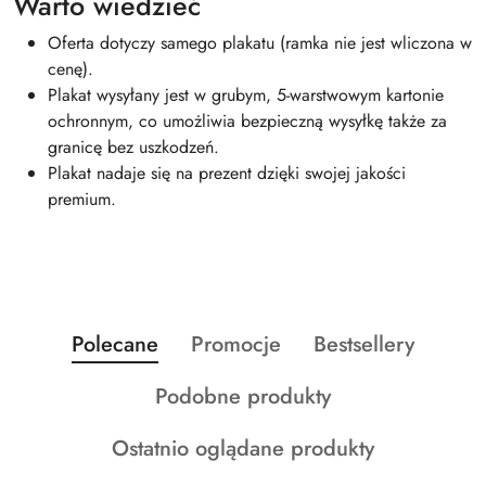
Warto wiedzieć
Oferta dotyczy samego plakatu (ramka nie jest wliczona w
cenę).
Plakat wysyłany jest w grubym, 5-warstwowym kartonie
ochronnym, co umożliwia bezpieczną wysyłkę także za
granicę bez uszkodzeń.
Plakat nadaje się na prezent dzięki swojej jakości
premium.
Produkty
Produkty
Produkty
Polecane
Promocje
Bestsellery
Pomiń karuzelę produktów
o
o
o
Produkty
Podobne produkty
statusie:
statusie:
statusie:
o
Produkty
Ostatnio oglądane produkty
statusie:
o