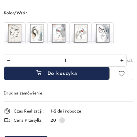
Wariant
Kolor/Wzór
Ilość
szt.
Do koszyka
Druk na zamówienie
Dostępność
Czas Realizacji:
1-2 dni robocze
i
Cena Przesyłki:
20
dostawa