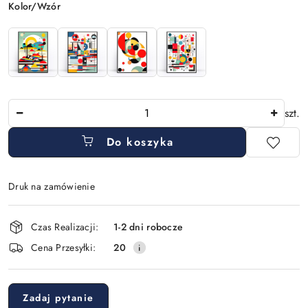
Wariant
Kolor/Wzór
Ilość
szt.
Do koszyka
Druk na zamówienie
Dostępność
Czas Realizacji:
1-2 dni robocze
i
Cena Przesyłki:
20
dostawa
Zadaj pytanie