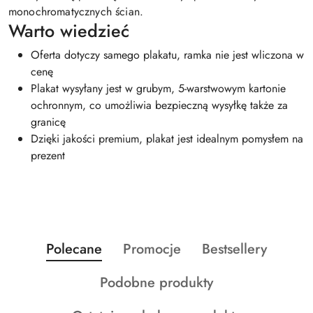
monochromatycznych ścian.
Warto wiedzieć
Oferta dotyczy samego plakatu, ramka nie jest wliczona w
cenę
Plakat wysyłany jest w grubym, 5-warstwowym kartonie
ochronnym, co umożliwia bezpieczną wysyłkę także za
granicę
Dzięki jakości premium, plakat jest idealnym pomysłem na
prezent
Produkty
Produkty
Produkty
Polecane
Promocje
Bestsellery
Pomiń karuzelę produktów
o
o
o
Produkty
Podobne produkty
statusie:
statusie:
statusie:
o