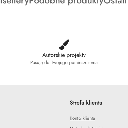
dukty
Produkty
Produ
tsellery
Podobne produkty
Ostat
o
o
tusie:
statusie:
status
Autorskie projekty
Pasują do Twojego pomieszczenia
Strefa klienta
Konto klienta