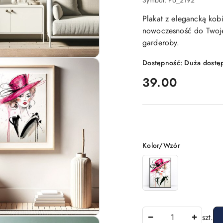
Symbol:
P6_2192
Plakat z elegancką kob
nowoczesność do Twojeg
garderoby.
Dostępność:
Duża dostę
cena:
39.00
Wariant
Kolor/Wzór
Ilość
szt.