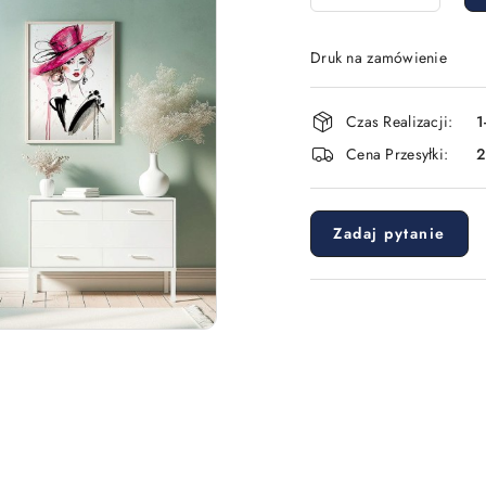
Druk na zamówienie
Dostępność
Czas Realizacji:
1
i
Cena Przesyłki:
dostawa
Zadaj pytanie