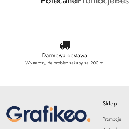
Produkty
Produkty
Pro
Polecane
Promocje
Bes
Pomiń karuzelę produktów
o
o
o
statusie:
statusie:
sta
Darmowa dostawa
Wystarczy, że zrobisz zakupy za 200 zł
Sklep
Promocje