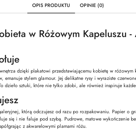
OPIS PRODUKTU
OPINIE (0)
Kobieta w Różowym Kapeluszu - 
ołuje
nętrza dzięki plakatowi przedstawiającemu kobietę w różowym k
ów, emanuje stylem glamour. Jej delikatne rysy i wyraziste czerwo
To dzieło sztuki, które nie tylko zdobi, ale również inspiruje każd
ujesz
 galeryjnej, którą odczujesz od razu po rozpakowaniu. Papier o 
roluje się i nie faluje pod szybą. Pudrowe, matowe wykończenie 
współgrając z akwarelowymi plamami różu.