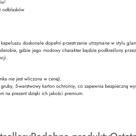
/m²
z odblasków
kapeluszu doskonale dopełni przestrzenie utrzymane w stylu gl
garderobie, gdzie jego modowy charakter będzie podkreślony prze
cji.
mka nie jest wliczona w cenę).
w gruby, 5-warstwowy karton ochronny, co zapewnia bezpieczną wysy
m na prezent dzięki ich jakości premium.