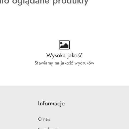
kty
nio oglądane produkty
ie:
Wysoka jakość
Stawiamy na jakość wydruków
Informacje
O nas